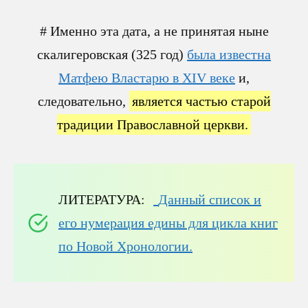
# Именно эта дата, а не принятая ныне
скалигеровская (325 год)
была известна
Матфею Властарю в XIV веке
и,
следовательно,
является частью старой
традиции Православной церкви.
ЛИТЕРАТУРА:
Данный список и
его нумерация едины для цикла книг
по Новой Хронологии.