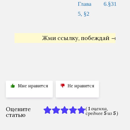
Жми ссылку, побеждай →
Яндекс
Мне нравится
Не нравится
Оцените
(
1
оценка,
среднее
5
из
5
)
статью