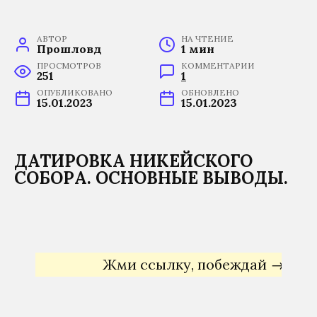
АВТОР
НА ЧТЕНИЕ
Прошловѣд
1 мин
ПРОСМОТРОВ
КОММЕНТАРИИ
251
1
ОПУБЛИКОВАНО
ОБНОВЛЕНО
15.01.2023
15.01.2023
ДАТИРОВКА НИКЕЙСКОГО
СОБОРА. ОСНОВНЫЕ ВЫВОДЫ.
Жми ссылку, побеждай →
Яндекс