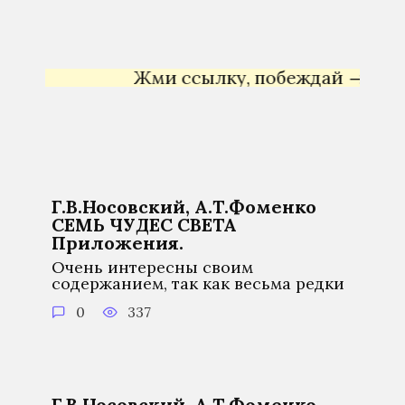
Жми ссылку, побеждай →
Яндекс
Г.В.Носовский, А.Т.Фоменко
СЕМЬ ЧУДЕС СВЕТА
Приложения.
Очень интересны своим
содержанием, так как весьма редки
0
337
Г.В.Носовский, А.Т.Фоменко