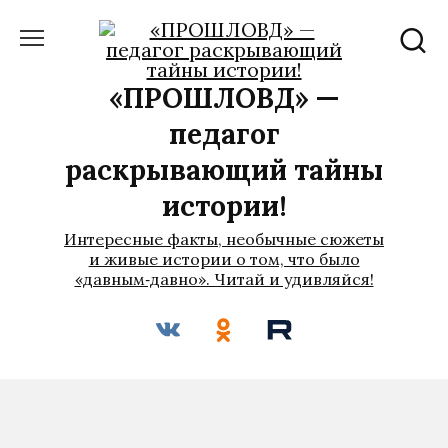
Перейти
к
содержанию
«ПРОШЛОВѢД» —
педагог
раскрывающий тайны
истории!
Интересные факты, необычные сюжеты
и живые истории о том, что было
«давным‑давно». Читай и удивляйся!