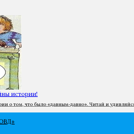
ны истории!
и о том, что было «давным‑давно». Читай и удивляйс
ВѢД»