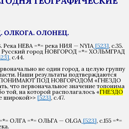
ЕГОДНЯ ГЕОГРАФИЧЕСКИЕ
Д. ОЛКОГА. ОЛОНЕЦ.
38. Река НЕВА =*= река НИЯ — NYIA
[523]
, с.35.
32. Русский город НОВГОРОД =*= ХОЛЬМГРАД
523]
, с.44.
первоначально не один город, а целую группу
бласти. Наши результаты подтверждаются
ЬНО ПОНИМАЮТ ПОД НОВГОРОДОМ «ГНЕЗДО
гать, что первоначальное значение топонима
бо той, на которой располагалось «
ГНЕЗДО
ее широкой>>
[523]
, с.47.
155 =*= ОЛГА =*= ОЛЬГА — OLGA
[523]
, с.155 =*=
ка.