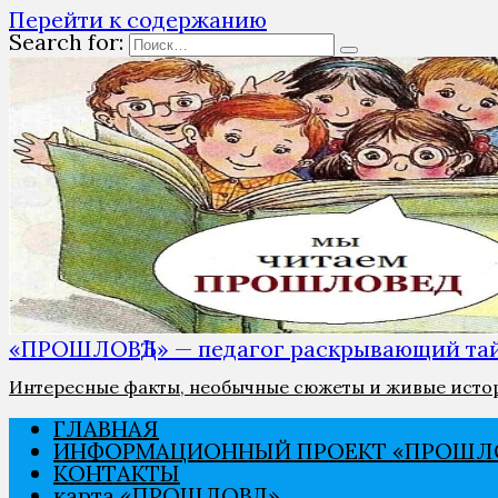
Перейти к содержанию
Search for:
«ПРОШЛОВѢД» — педагог раскрывающий тай
Интересные факты, необычные сюжеты и живые истори
ГЛАВНАЯ
ИНФОРМАЦИОННЫЙ ПРОЕКТ «ПРОШЛО
КОНТАКТЫ
карта «ПРОШЛОВѢД».