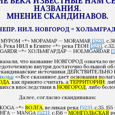
ИЕ ВЕКА ИЗВЕСТНЫЕ НАМ С
НАЗВАНИЯ.
МНЕНИЕ СКАНДИНАВОВ.
 НЕПР. НИЛ. НОВГОРОД = ХОЛЬМГРА
род МУРОМ =*= МОРАМАР — MORAMAR
[523]
, с.
35. Река НИЛ в Египте =*= река ГЕОН
[523]
, с.
GARDR =*= ХОЛЬМГАРДАР — HOLMGARDAR
[
ы показали, что название НОВГОРОД означало 
осредоточенную внутри достаточно большой о
ся, скандинавские источники ДЕЙСТВИТЕЛ
икова
: <<Все сказанное дает основания пола
ОДА
, как принято считать, а
ТЕРРИТОРИИ
: ли
вшихся впоследствии в
НОВГОРОД
, либо бол
Далее, согласно скандинавам:
LKOGA =*=
ВОЛГА
, великая река
[523]
, с.35, 
НГА — MANGA
[523]
, с.156 =
МОНГОЛЬСКАЯ
ре