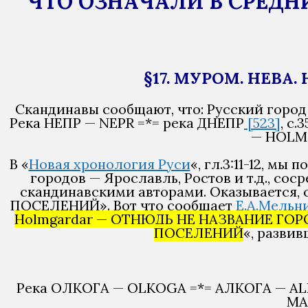
ЧТО ОЗНАЧАЛИ В СРЕДН
§17. МУРОМ. НЕВА.
Скандинавы сообщают, что: Русский го
Река НЕПР — NEPR =*= река ДНЕПР
[523]
, с.
— HOLM
В «
Новая хронология Руси
«, гл.3:11-12, м
городов — Ярославль, Ростов и т.д., с
скандинавскими авторами. Оказывает
ПОСЕЛЕНИЙ». Вот что сообщает
Е.А.Мельн
Holmgardar — ОТНЮДЬ НЕ НАЗВАНИЕ ГОР
ПОСЕЛЕНИЙ
«, разви
Река ОЛКОГА — OLKOGA =*= АЛКОГА — A
МА