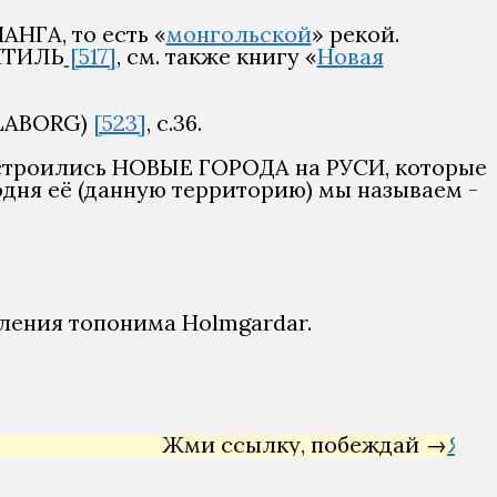
НГА, то есть «
монгольской
» рекой.
 ИТИЛЬ
[517]
, см. также книгу «
Новая
ALABORG)
[523]
, с.36.
 строились НОВЫЕ ГОРОДА на РУСИ, которые
ня её (данную территорию) мы называем -
ления топонима Holmgardar.
Жми ссылку, побеждай →
Яндекс