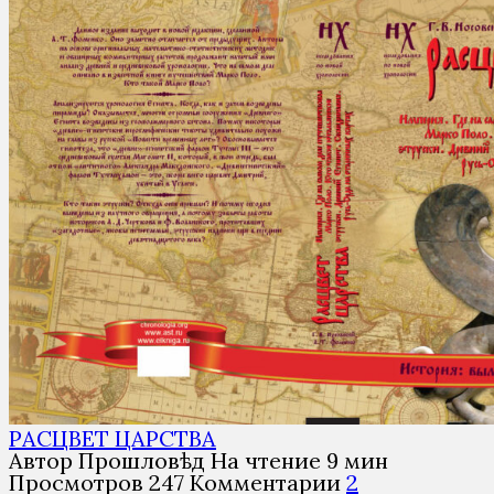
РАСЦВЕТ ЦАРСТВА
Автор
Прошловѣд
На чтение
9 мин
Просмотров
247
Комментарии
2