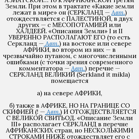
Земли. При этом в трактате «Какие земли
лежат в мире» он (СЕРКЛАНД —
Авт
.
)
отождествляется с ПАЛЕСТИНОЙ, в двух
других — с МЕСОПОТАМИЕЙ или
ХАЛДЕЕЙ. «Описания Земли» I и II
УВЕРЕННО РАСПОЛАГАЮТ ЕГО (то есть
Серкланд —
Авт.
) на востоке или севере
АФРИКИ, во втором из них — в
чрезвычайно путаном, с многочисленными
ошибками (с точки зрения современного
комментатора —
Авт.
) перечне —
СЕРКЛАНД ВЕЛИКИЙ (Serkland it mikla)
помещается
а) на севере АФРИКИ,
б) также в АФРИКЕ, НО НА ГРАНИЦЕ СО
СКИФИЕЙ (! —
Авт
.
) И ОТОЖДЕСТВЛЯЕТСЯ
С ВЕЛИКОЙ СВИТЬОД. «Описание Земли
III» располагает СЕРКЛАНД в перечне
АФРИКАНСКИХ стран, но НЕСКОЛЬКИМИ
СТРОКАМИ НИЖЕ отождествляет его с