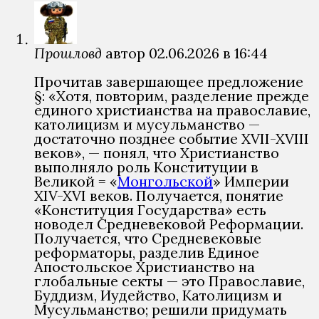
Прошловѣд
автор
02.06.2026 в 16:44
Прочитав завершающее предложение
§: «Хотя, повторим, разделение прежде
единого христианства на православие,
католицизм и мусульманство —
достаточно позднее событие XVII-XVIII
веков», — понял, что Христианство
выполняло роль Конституции в
Великой = «
Монгольской
» Империи
XIV-XVI веков. Получается, понятие
«Конституция Государства» есть
новодел Средневековой Реформации.
Получается, что Средневековые
реформаторы, разделив Единое
Апостольское Христианство на
глобальные секты — это Православие,
Буддизм, Иудейство, Католицизм и
Мусульманство; решили придумать