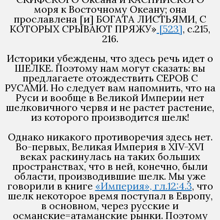
моря к Восточному Океану; она
прославлена [и] БОГАТА ЛИСТЬЯМИ, С
КОТОРЫХ СРЫВАЮТ ПРЯЖУ»
[523]
, с.215,
216.
Историки убеждены, что здесь речь идет о
ШЕЛКЕ. Поэтому нам могут сказать: вы
предлагаете отождествить СЕРОВ С
РУСАМИ. Но следует вам напомнить, что на
Руси и вообще в Великой Империи нет
шелковичного червя и не растет растение,
из которого производится шелк!
Однако никакого противоречия здесь нет.
Во-первых, Великая Империя в XIV-XVI
веках раскинулась на таких больших
пространствах, что в ней, конечно, были
области, производившие шелк. Мы уже
говорили в книге
«Империя», гл.12:4.3
, что
шелк некоторое время поступал в Европу,
в основном, через русские и
османские=атаманские рынки. Поэтому