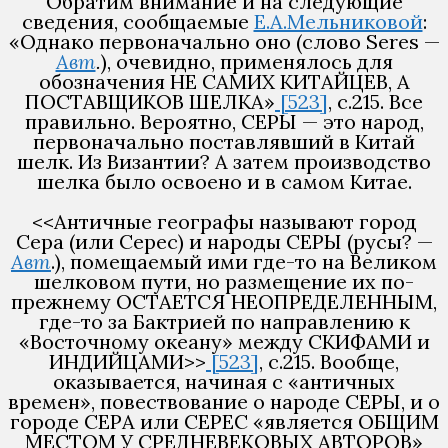
Обратим внимание и на следующие
сведения, сообщаемые
Е.А.Мельниковой
:
«Однако первоначально оно (слово Seres —
Авт
.
), очевидно, применялось для
обозначения НЕ САМИХ КИТАЙЦЕВ, А
ПОСТАВЩИКОВ ШЕЛКА»
[523]
, с.215. Все
правильно. Вероятно, СЕРЫ — это народ,
первоначально поставлявший в Китай
шелк. Из Византии? А затем производство
шелка было освоено и в самом Китае.
<<Античные географы называют город
Сера (или Серес) и народы СЕРЫ (русы? —
Авт
.), помещаемый ими где-то на Великом
шелковом пути, но размещение их по-
прежнему ОСТАЕТСЯ НЕОПРЕДЕЛЕННЫМ,
где-то за Бактрией по направлению к
«Восточному океану» между СКИФАМИ и
ИНДИЙЦАМИ>>
[523]
, с.215. Вообще,
оказывается, начиная с «античных
времен», повествование о народе СЕРЫ, и о
городе СЕРА или СЕРЕС «является ОБЩИМ
МЕСТОМ У СРЕДНЕВЕКОВЫХ АВТОРОВ»