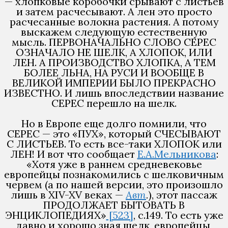
— хлопковые коробочки срывают с листьев
и затем расчесывают. А лен это просто
расчесанные волокна растения. А потому
выскажем следующую естественную
мысль. ПЕРВОНАЧАЛЬНО СЛОВО СЕРЕС
ОЗНАЧАЛО НЕ ШЕЛК, А ХЛОПОК, ИЛИ
ЛЕН. А ПРОИЗВОДСТВО ХЛОПКА, А ТЕМ
БОЛЕЕ ЛЬНА, НА РУСИ И ВООБЩЕ В
ВЕЛИКОЙ ИМПЕРИИ БЫЛО ПРЕКРАСНО
ИЗВЕСТНО. И лишь впоследствии название
СЕРЕС перешло на шелк.
Но в Европе еще долго помнили, что
СЕРЕС — это «ПУХ», который СЧЕСЫВАЮТ
С ЛИСТЬЕВ. То есть все-таки ХЛОПОК или
ЛЕН! И вот что сообщает
Е.А.Мельникова
:
«Хотя уже в раннем средневековье
европейцы познакомились с шелковичным
червем (а по нашей версии, это произошло
лишь в XIV-XV веках —
Авт
.
), этот пассаж
ПРОДОЛЖАЕТ БЫТОВАТЬ В
ЭНЦИКЛОПЕДИЯХ»
[523]
, с.149. То есть уже
давно и хорошо зная шелк, европейцы,