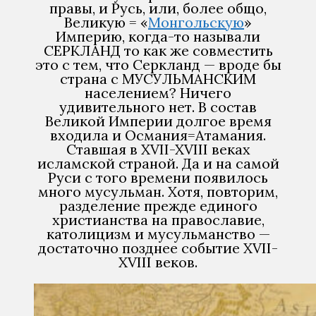
правы, и Русь, или, более общо,
Великую = «
Монгольскую
»
Империю, когда-то называли
СЕРКЛАНД то как же совместить
это с тем, что Серкланд — вроде бы
страна с МУСУЛЬМАНСКИМ
населением? Ничего
удивительного нет. В состав
Великой Империи долгое время
входила и Османия=Атамания.
Ставшая в XVII-XVIII веках
исламской страной. Да и на самой
Руси с того времени появилось
много мусульман. Хотя, повторим,
разделение прежде единого
христианства на православие,
католицизм и мусульманство —
достаточно позднее событие XVII-
XVIII веков.