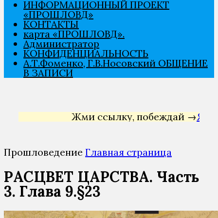
ИНФОРМАЦИОННЫЙ ПРОЕКТ
«ПРОШЛОВѢД»
КОНТАКТЫ
карта «ПРОШЛОВѢД».
Администратор
КОНФИДЕНЦИАЛЬНОСТЬ
А.Т.Фоменко, Г.В.Носовский ОБЩЕНИЕ
В ЗАПИСИ
Жми ссылку, побеждай →
Яндекс 
Прошловедение
Главная страница
РАСЦВЕТ ЦАРСТВА. Часть
3. Глава 9.§23