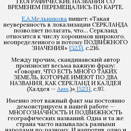
ГЕОГРАФИЧЕСКИЕ НАЗВАНИЯ СО
ВРЕМЕНЕМ ПЕРЕМЕЩАЛИСЬ ПО КАРТЕ.
Е.А.Мельникова
пишет: «Такая
неуверенность в локализации СЕРКЛАНДА
позволяет полагать, что… Серкланд
относится к числу хоронимов широкого,
неопределенного и потому ПОДВИЖНОГО
ЗНАЧЕНИЯ»
[523]
, с.216.
Между прочим, скандинавский автор
произносит весьма важную фразу:
«Говорят, ЧТО ЕСТЬ МНОГО ТАКИХ
ЗЕМЕЛЬ, КОТОРЫЕ ИМЕЮТ ПО ДВА
НАЗВАНИЯ, КАК СЕРКЛАНД И КАЛДЕЯ
(Халдея —
Авт
.
)»
[523]
, с.97.
Именно этот важный факт мы постоянно
демонстрируем в нашей работе —
МНОГОЗНАЧНОСТЬ И ПОДВИЖНОСТЬ
географических названий. Одна и та же
страна часто называлась разными
народами по-разному. И напротив, одно и