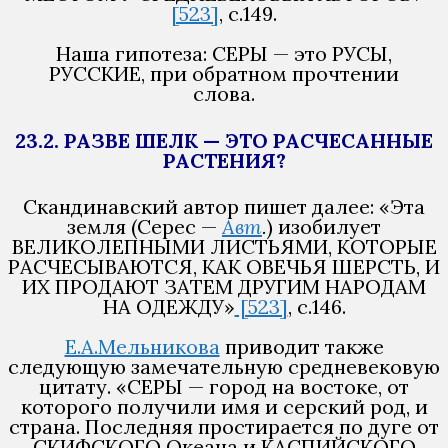
[523]
, с.149.
Наша гипотеза: СЕРЫ — это РУСЫ,
РУССКИЕ, при обратном прочтении
слова.
23.2. РАЗВЕ ШЕЛК — ЭТО РАСЧЕСАННЫЕ
РАСТЕНИЯ?
Скандинавский автор пишет далее: «Эта
земля (Серес —
Авт
.
) изобилует
ВЕЛИКОЛЕПНЫМИ ЛИСТЬЯМИ, КОТОРЫЕ
РАСЧЕСЫВАЮТСЯ, КАК ОВЕЧЬЯ ШЕРСТЬ, И
ИХ ПРОДАЮТ ЗАТЕМ ДРУГИМ НАРОДАМ
НА ОДЕЖДУ»
[523]
, с.146.
Е.А.Мельникова
приводит также
следующую замечательную средневековую
цитату. «СЕРЫ — город на востоке, от
которого получили имя и серский род, и
страна. Последняя простирается по дуге от
СКИФСКОГО Океана и КАСПИЙСКОГО