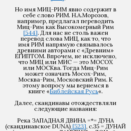
Но имя МИЦ-РИМ явно содержит в
себе слово РИМ. Н.А.Морозов,
например, предлагал переводить
Миц-Рим как Высокомерный Рим
[544]
. Для нас не столь важен
перевод слова МИЦ, как то, что
имя РИМ напрямую связывалось
древними авторами с «Древним»
ЕГИПТОМ. Впрочем, не исключено,
что МИЦ или МИС — это МОСОХ
или МОСКва. Тогда Миц-Рим
может означать Мосох-Рим,
Москва-Рим, Московский Рим. К
этому вопросу мы вернемся в
книге «
Библейская Русь
«.
Далее, скандинавы отождествляли
следующие названия:
Река ЗАПАДНАЯ ДВИНА =*= ДУНА
(скандинавское DUNA)
[523]
, с.35 = ДУНАЙ