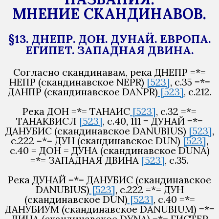
МНЕНИЕ СКАНДИНАВОВ.
§13. ДНЕПР. ДОН. ДУНАЙ. ЕВРОПА.
ЕГИПЕТ. ЗАПАДНАЯ ДВИНА.
Согласно скандинавам, река ДНЕПР =*=
НЕПР (скандинавское NEPR)
[523]
, с.35 =*=
ДАНПР (скандинавское DANPR)
[523]
, с.212.
Река ДОН =*= ТАНАИС
[523]
, с.32 =*=
ТАНАКВИСЛ
[523]
, с.40, 111 = ДУНАЙ =*=
ДАНУБИС (скандинавское DANUBIUS)
[523]
,
с.222 =*= ДУН (скандинавское DUN)
[523]
,
с.40 = ДОН = ДУНА (скандинавское DUNA)
=*= ЗАПАДНАЯ ДВИНА
[523]
, с.35.
Река ДУНАЙ =*= ДАНУБИС (скандинавское
DANUBIUS)
[523]
, с.222 =*= ДУН
(скандинавское DUN)
[523]
, с.40 =*=
ДАНУБИУМ (скандинавское DANUBIUM) =*=
ДИНА (скандинавское DYNA) =*= ГИСТЕР