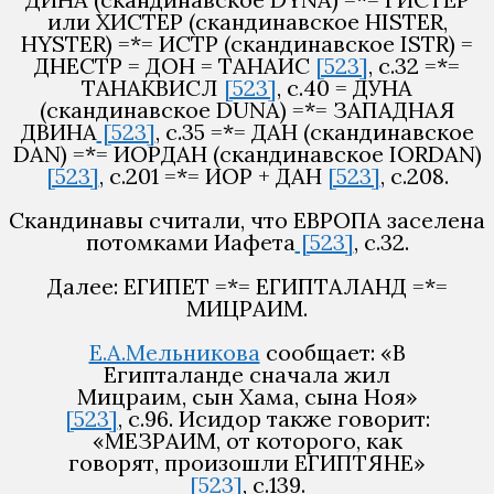
или ХИСТЕР (скандинавское HISTER,
HYSTER) =*= ИСТР (скандинавское ISTR) =
ДНЕСТР = ДОН = ТАНАИС
[523]
, с.32 =*=
ТАНАКВИСЛ
[523]
, с.40 = ДУНА
(скандинавское DUNA) =*= ЗАПАДНАЯ
ДВИНА
[523]
, с.35 =*= ДАН (скандинавское
DAN) =*= ИОРДАН (скандинавское IORDAN)
[523]
, с.201 =*= ИОР + ДАН
[523]
, с.208.
Скандинавы считали, что ЕВРОПА заселена
потомками Иафета
[523]
, с.32.
Далее: ЕГИПЕТ =*= ЕГИПТАЛАНД =*=
МИЦРАИМ.
Е.А.Мельникова
сообщает: «В
Египталанде сначала жил
Мицраим, сын Хама, сына Ноя»
[523]
, с.96. Исидор также говорит:
«МЕЗРАИМ, от которого, как
говорят, произошли ЕГИПТЯНЕ»
[523]
, с.139.