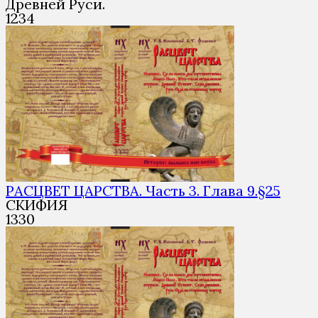
Древней Руси.
1
234
РАСЦВЕТ ЦАРСТВА. Часть 3. Глава 9.§25
СКИФИЯ
1
330