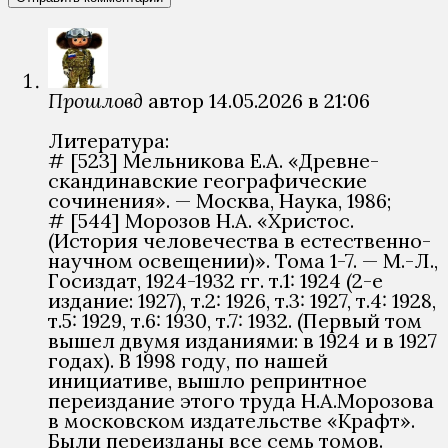
Прошловѣд
автор
14.05.2026 в 21:06
Литература:
# [523] Мельникова Е.А. «Древне-
скандинавские географические
сочинения». — Москва, Наука, 1986;
# [544] Морозов Н.А. «Христос.
(История человечества в естественно-
научном освещении)». Тома 1-7. — М.-Л.,
Госиздат, 1924-1932 гг. т.1: 1924 (2-е
издание: 1927), т.2: 1926, т.3: 1927, т.4: 1928,
т.5: 1929, т.6: 1930, т.7: 1932. (Первый том
вышел двумя изданиями: в 1924 и в 1927
годах). В 1998 году, по нашей
инициативе, вышло репринтное
переиздание этого труда Н.А.Морозова
в московском издательстве «Крафт».
Были переизданы все семь томов.