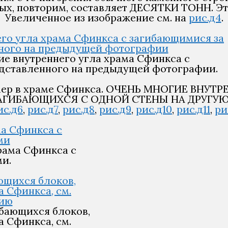
рых, повторим, составляет ДЕСЯТКИ ТОНН. Э
Увеличенное из изображение см. на
рис.д4
.
ие внутреннего угла храма Сфинкса с
едставленного на предыдущей фотографии.
ример в храме Сфинкса. ОЧЕНЬ МНОГИЕ ВН
ГИБАЮЩИХСЯ С ОДНОЙ СТЕНЫ НА ДРУГУЮ
ис.д6
,
рис.д7
,
рис.д8
,
рис.д9
,
рис.д10
,
рис.д11
,
ри
храма Сфинкса с
и.
ибающихся блоков,
 Сфинкса, см.