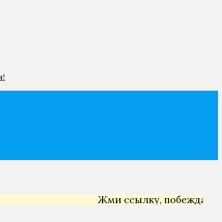
я!
Жми ссылку, побеждай →
Ян