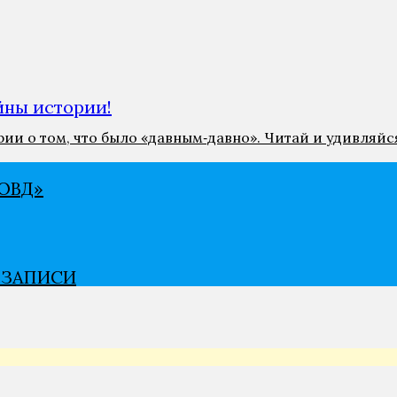
ны истории!
и о том, что было «давным‑давно». Читай и удивляйс
ВѢД»
В ЗАПИСИ