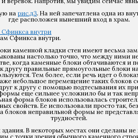
к и веревок. Напротив, мы увидим сейчас яв
ую на
рис.д3
. На ней запечатлена одна из вн
где расположен нынешний вход в храм.
рам Сфинкса внутри.
локи каменной кладки стен имеют весьма за
стыкованы настолько точно, что между ними н
ве, когда каменные блоки обтачиваются и п
г к другу правильные прямоугольные блоки 
ьзуются. Тем более, если речь идет о блока
даже небольшое перемещение таких блоков 
друг к другу с помощью подтесывания их пр
формы еще сильнее усложнило бы и так непро
ьная форма блоков использовалась строител
ых свойств. Ее использовали просто так, б
ка блоков неправильной формы не представ
трудностей.
здания. В некоторых местах они сделаны не 
ким с точки зрения обычного каменного стро