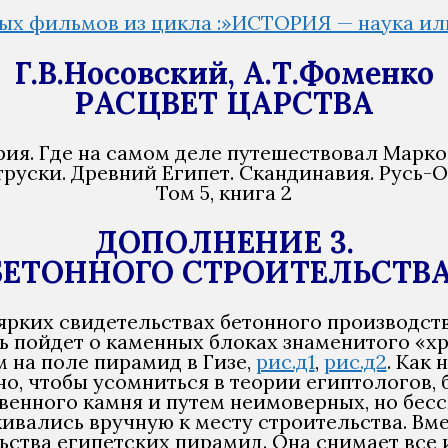
ых фильмов из цикла :»ИСТОРИЯ — наука ил
Г.В.Носовский, А.Т.Фоменко
РАСЦВЕТ ЦАРСТВА
ия. Где на самом деле путешествовал Марко
труски. Древний Египет. Скандинавия. Русь-О
Том 5, книга 2
ДОПОЛНЕНИЕ 3.
ЕТОННОГО СТРОИТЕЛЬСТВА 
ярких свидетельствах бетонного производст
чь пойдет о каменных блоках знаменитого «
 на поле пирамид в Гизе,
рис.д1
,
рис.д2
. Как
о, чтобы усомниться в теории египтологов, 
венного камня и путем неимоверных, но бес
ивались вручную к месту строительства. Вм
ьства египетских пирамид. Она снимает все 