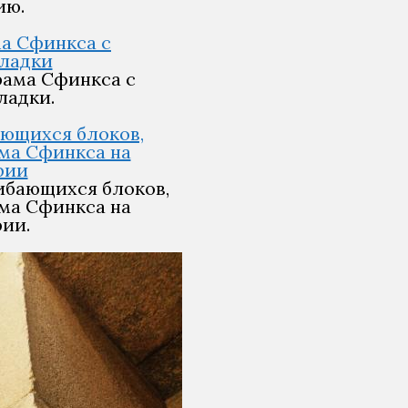
ию.
рама Сфинкса с
ладки.
гибающихся блоков,
ма Сфинкса на
ии.