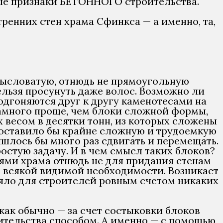
ные признаки БЕТОННОГО строительства.
утренних стен храма Сфинкса — а именно, та,
мысловатую, отнюдь не прямоугольную
ельзя просунуть даже волос. Возможно ли
одгоняются друг к другу каменотесами на
намного проще, чем блоки сложной формы,
х весом в десятки тонн, из которых сложены
составило бы крайне сложную и трудоемкую
ишлось бы много раз сдвигать и перемещать.
стую задачу. И в чем смысл таких блоков?
ями храма отнюдь не для придания стенам
ез всякой видимой необходимости. Возникает
ляло для строителей ровным счетом никаких
как обычно — за счет состыковки блоков
ительства способом. А именно — с помощью