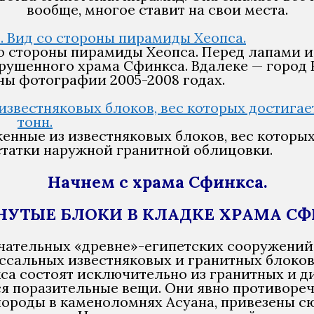
вообще, многое ставит на свои места.
со стороны пирамиды Хеопса. Перед лапами и
рушенного храма Сфинкса. Вдалеке — город 
ены фотографии 2005-2008 годах.
женные из известняковых блоков, вес которы
остатки наружной гранитной облицовки.
Начнем с храма Сфинкса.
АГНУТЫЕ БЛОКИ В КЛАДКЕ ХРАМА СФ
чательных «древне»-египетских сооружений,
сальных известняковых и гранитных блоков,
кса состоят исключительно из гранитных и д
 поразительные вещи. Они явно противореча
ороды в каменоломнях Асуана, привезены сю