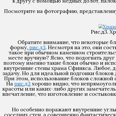
к другу с помощью медных долот, пало
Посмотрите на фотографию, представленн
Рис.д3. Х
Обратите внимание, что некоторые б
форму,
рис.д3
. Несмотря на это, они со
такое при обычном каменном строительст
месте вручную? Ясно, что подогнать дру
поэтому именно такие блоки обычно и испол
внутренние стены храма Сфинкса. Любое, 
задачу. Но для идеальной подгонки блоков 
При этом, использование блоков сложной 
На
рис.д3
хорошо видно, что непрямоугол
красоты или каких-либо других замечательн
впечатление, что изготовление и состыков
Но особенно поражают внутренние углы 
соседних стен, а совершенно фантастичес