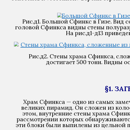
Рис.д1. Большой Сфинкс в Гизе. Вид 
головой Сфинкса видны стены полураз
На рис.д1-д13 привед
Рис.д2. Стены храма Сфинкса, сло
достигает 500 тонн. Видны 
§1. З
Храм Сфинкса — одно из самых заме
великих пирамид. Он сложен из колос
этом, внутренние стены храма Сфин
рассмотрении которых обнаруживаются
эти блоки были выпилены из цельной п