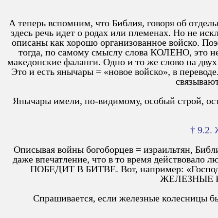
А теперь вспомним, что Библия, говоря об отдел
здесь речь идет о родах или племенах. Но не ис
описаны как хорошо организованное войско. Поэт
тогда, по самому смыслу слова КОЛЕНО, это н
македонские фаланги. Одно и то же слово на дву
Это и есть янычары = «новое войско», в перевод
связываю
Янычары имели, по-видимому, особый строй, ос
† 9.
Описывая войны богоборцев = израильтян, Биб
даже впечатление, что в то время действов
ПОБЕДИТ В БИТВЕ. Вот, например: «Господь 
ЖЕЛЕЗНЫЕ 
Спрашивается, если железные колесницы б