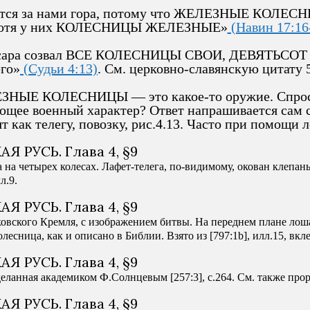
нется за нами гора, потому что ЖЕЛЕЗНЫЕ КОЛЕСН
, хотя у них КОЛЕСНИЦЫ ЖЕЛЕЗНЫЕ»
(Навин 17:16
«Сисара созвал ВСЕ КОЛЕСНИЦЫ СВОИ, ДЕВЯТЬСОТ
его»
(Судьи 4:13)
. См. церковно-славянскую цитату 
ЕЛЕЗНЫЕ КОЛЕСНИЦЫ — это какое-то оружие. Спр
е военный характер? Ответ напрашивается сам соб
 как телегу, повозку, рис.4.13. Часто при помощи ло
а на четырех колесах. Лафет-телега, по-видимому, окован клепа
л.9.
сковского Кремля, с изображением битвы. На переднем плане ло
есница, как и описано в Библии. Взято из [797:1b], илл.15, вкл
ланная академиком Ф.Солнцевым [257:3], с.264. См. также прорисо