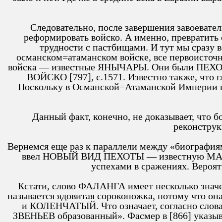
Следовательно, после завершения завоевате
реформировать войско. А именно, превратить
трудности с пастбищами. И тут мы сразу в
османском=атаманском войске, все первоисточ
войска — известные ЯНЫЧАРЫ. Они были ПЕХОТИ
ВОЙСКО [797], с.1571. Известно также, чт
Поскольку в Османской=Атаманской Империи па
Данный факт, конечно, не доказывает, что 
реконструк
Вернемся еще раз к параллели между «биография
ввел НОВЫЙ ВИД ПЕХОТЫ — известную МАКЕ
успехами в сражениях. Вероят
Кстати, слово ФАЛАНГА имеет несколько значен
называется ядовитая сороконожка, потому что он
и КОЛЕНЧАТЫЙ. Что означает, согласно слова
ЗВЕНЬЕВ образованный». Фасмер в [866] указыва