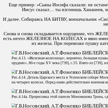
Еще пример: «Сыны Иосифа сказали: не оста
Иисус сказал… ты изгонишь Хананеев
И далее. Собираясь НА БИТВУ, военачальник 
н
Снова и снова складывается ощущение, что Ж
есть нечто ЖЕЛЕЗНОЕ НА КОЛЕСАХ и явно имеюще
из железа. При перевозке пушку катят
Рис.4.13. «Железная колесница», вероятно, большая пушк
орудиях», 80-е годы XV века [739], с.55. Взято из [739], ил
Рис.4.14. Деталь Царского места в Успенском соборе Мо
на четырех колесах. Перед нами действительно военная кол
Рис.4.14a. Прорисовка этой панели Мономахова Трона, сде