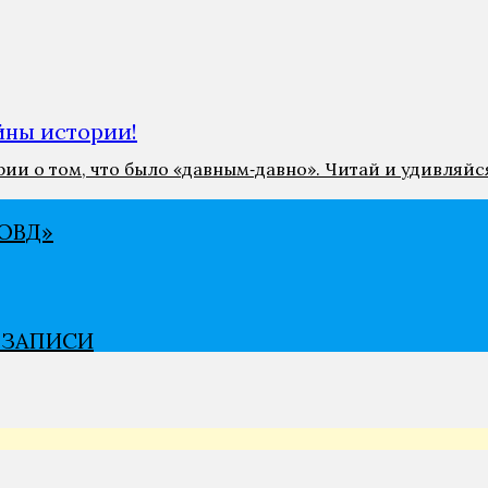
ны истории!
и о том, что было «давным‑давно». Читай и удивляйс
ВѢД»
В ЗАПИСИ