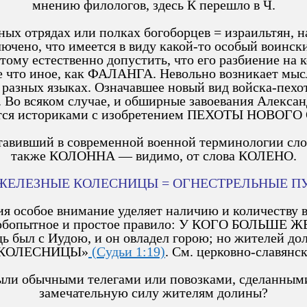
мнению филологов, здесь К перешло в Ч.
ьных отрядах или полках богоборцев = израильтян,
ключено, что имеется в виду какой-то особый воинск
ому естественно допустить, что его разбиение на к
е что иное, как ФАЛАНГА. Невольно возникает мысль
х разных языках. Означавшее новый вид войска-пе
е. Во всяком случае, и обширные завоевания Алекс
тся историками с изобретением ПЕХОТЫ НОВОГО
тавивший в современной военной терминологии сл
также КОЛОННА — видимо, от слова КОЛЕНО.
2. ЖЕЛЕЗНЫЕ КОЛЕСНИЦЫ = ОГНЕСТРЕЛЬНЫЕ П
лия особое внимание уделяет наличию и количес
ало любопытное и простое правило: У КОГО БОЛЬ
был с Иудою, и он овладел горою; но жителей дол
КОЛЕСНИЦЫ»
(Судьи 1:19)
. См. церковно-славянс
ыли обычными телегами или повозками, сделанными 
замечательную силу жителям долины?