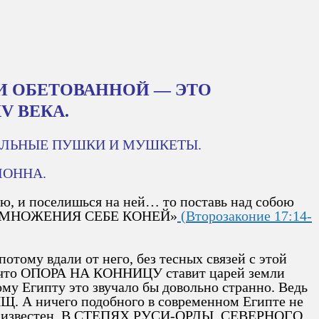
И ОБЕТОВАННОЙ — ЭТО
V ВЕКА.
РЕЛЬНЫЕ ПУШКИ И МУШКЕТЫ.
ЛОННА.
 ею, и поселишься на ней… то поставь над собою
 УМНОЖЕНИЯ СЕБЕ КОНЕЙ»
(Второзаконие 17:14-
тому вдали от него, без тесных связей с этой
ь, что ОПОРА НА КОННИЦУ ставит царей земли
му Египту это звучало бы довольно странно. Ведь
. А ничего подобного в современном Египте не
рошо известен. В СТЕПЯХ РУСИ-ОРДЫ, СЕВЕРНОГО