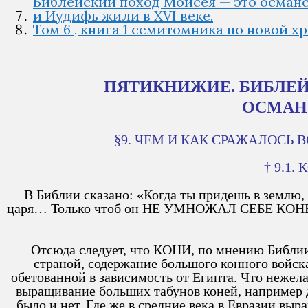
Библейский поход Моисея — это османс
и Иудифь жили в XVI веке.
Том 6 , книга 1 семитомника по новой х
ПЯТИКНИЖИЕ. БИБЛЕЙ
ОСМАНС
§9. ЧЕМ И КАК СРАЖАЛОСЬ
† 9.1
В Библии сказано: «Когда ты придешь в землю, 
царя… Только чтоб он НЕ УМНОЖАЛ СЕБЕ К
Отсюда следует, что КОНИ, по мнению Библии,
страной, содержание большого конного войс
обетованной в зависимость от Египта. Что нежел
выращивание больших табунов коней, например
было и нет. Где же в средние века в Евразии