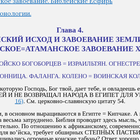
кое завоевание. Библейские Есфирь
ронологии.
Глава 4.
СКИЙ ИСХОД И ЗАВОЕВАНИЕ ЗЕМЛ
КОЕ=АТАМАНСКОЕ ЗАВОЕВАНИЕ X
 ВОЙСКО БОГОБОРЦЕВ = ИЗРАИЛЬТЯН. ОГНЕСТ
. КОННИЦА. ФАЛАНГА. КОЛЕНО = ВОИНСКАЯ КО
которую Господь, Бог твой, дает тебе, и овладеешь
ОНЕЙ И НЕ ВОЗВРАЩАЛ НАРОДА В ЕГИПЕТ ДЛЯ
16)
. См. церковно-славянскую цитату 54.
 в основном выращиваются в Египте = Кипчаке. А по
ка весьма затруднено. Библия проводит здесь мысл
ательно. По отношению к африканскому, современно
 для во’йска, требует обширных СТЕПНЫХ ПАСТБИЩ
 выращивались огромные конские табуны? Ответ хо