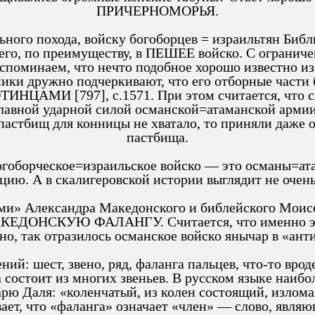
ПРИЧЕРНОМОРЬЯ.
льного похода, войску богоборцев = израильтян Биб
 его, по преимуществу, в ПЕШЕЕ войско. С ограни
споминаем, что нечто подобное хорошо известно из
ники дружно подчеркивают, что его отборные част
НЦАМИ [797], с.1571. При этом считается, что
о главной ударной силой османской=атаманской а
стбищ для конницы не хватало, то приняли даже о
пастбища.
богоборческое=израильское войско — это османы=а
цию. А в скалигеровской истории выглядит не очен
ми» Александра Македонского и библейского Моис
ДОНСКУЮ ФАЛАНГУ. Считается, что именно этом
но, так отразилось османское войско янычар в «ан
ий: шест, звено, ряд, фаланга пальцев, что-то вро
а состоит из многих звеньев. В русском языке наи
рю Даля: «коленчатый, из колен состоящий, излом
ет, что «фаланга» означает «член» — слово, явля