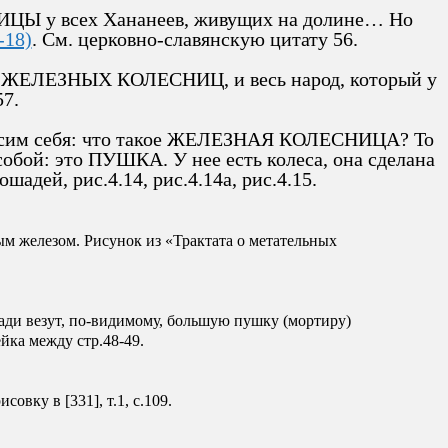
ИЦЫ у всех Хананеев, живущих на долине… Но
-18)
. См. церковно-славянскую цитату 56.
 ЖЕЛЕЗНЫХ КОЛЕСНИЦ, и весь народ, который у
57.
осим себя: что такое ЖЕЛЕЗНАЯ КОЛЕСНИЦА? То
ой: это ПУШКА. У нее есть колеса, она сделана
шадей, рис.4.14, рис.4.14a, рис.4.15.
ным железом. Рисунок из «Трактата о метательных
шади везут, по-видимому, большую пушку (мортиру)
ейка между стр.48-49.
вку в [331], т.1, с.109.