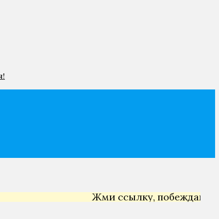
я!
Жми ссылку, побеждай →
Ян