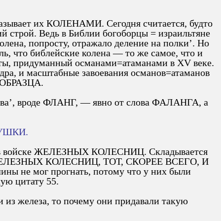
 называет их КОЛЕНАМИ. Сегодня считается, будто
ий строй. Ведь в Библии богоборцы = израильтяне
олена, попросту, отражало деление на полки’. Но
, что библейские колена — то же самое, что и
хоты, придуманный османами=атаманами в XV веке.
андра, и масштабные завоевания османов=атаманов
 ОБРАЗЦА.
ова’, вроде ФЛАНГ, — явно от слова ФАЛАНГА, а
УШКИ.
тву в войске ЖЕЛЕЗНЫХ КОЛЕСНИЦ. Складывается
ШЕ ЖЕЛЕЗНЫХ КОЛЕСНИЦ, ТОТ, СКОРЕЕ ВСЕГО, И
ины не мог прогнать, потому что у них были
кую цитату 55.
из железа, то почему они придавали такую