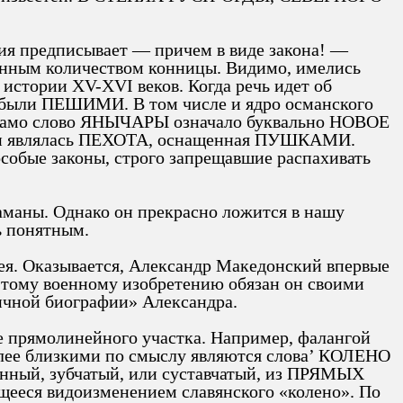
лия предписывает — причем в виде закона! —
ченным количеством конницы. Видимо, имелись
 истории XV-XVI веков. Когда речь идет об
и были ПЕШИМИ. В том числе и ядро османского
 само слово ЯНЫЧАРЫ означало буквально НОВОЕ
рмии являлась ПЕХОТА, оснащенная ПУШКАМИ.
собые законы, строго запрещавшие распахивать
таманы. Однако он прекрасно ложится в нашу
ь понятным.
ея. Оказывается, Александр Македонский впервые
у военному изобретению обязан он своими
тичной биографии» Александра.
де прямолинейного участка. Например, фалангой
более близкими по смыслу являются слова’ КОЛЕНО
анный, зубчатый, или суставчатый, из ПРЯМЫХ
ющееся видоизменением славянского «колено». По