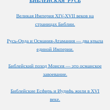
БИБЛЕЙС
КАЯ РУСЬ
Великая Империя XIV-XVII веков на
страницах Библии.
Русь-Орда и Османия-Атамания — два крыла
единой Империи.
Библейский поход Моисея — это османское
завоевание.
Библейские Есфирь
и Иудифь жили в XVI
веке.