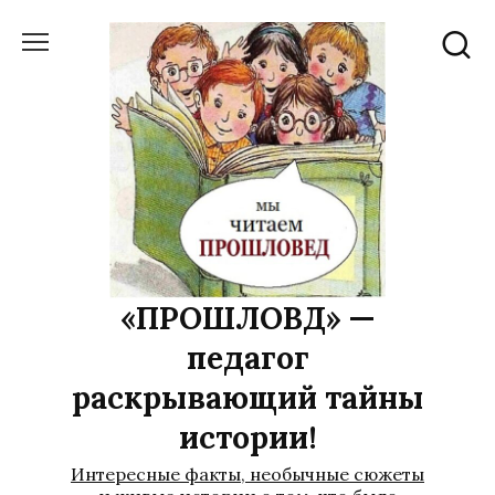
Перейти
к
содержанию
«ПРОШЛОВѢД» —
педагог
раскрывающий тайны
истории!
Интересные факты, необычные сюжеты