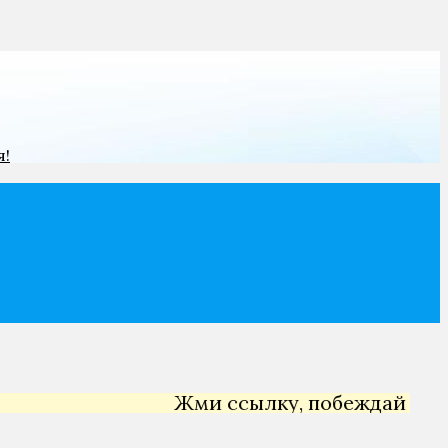
я!
Жми ссылку, побеждай →
Янд