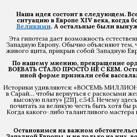
Наша идея состоит в следующем. В
ситуацию в Европе XIV века, когда
Великими
. А остальные были выну
Эта гипотеза дает возможность естестве
Западную Европу. Обычно объясняют тем, чт
живого щита, прикрыв собой Западную Евр
По нашему мнению, прекращение орды
ВОЕВАТЬ СТАЛО ПРОСТО НЕ С КЕМ. Оста
иной форме признали себя вассала
Историки удивляются: «ВОСЕМЬ МИЛЛИОНО
в Сарай… чтобы вернуться с раскосыми жен
высокую плату» [211], с.543. Нечему здес
почитать за великую честь быть хотя бы 
Когда какого-либо талантливого мастера 
Остановимся на важном обстоятельст
Западной Европы, и не только на них, в