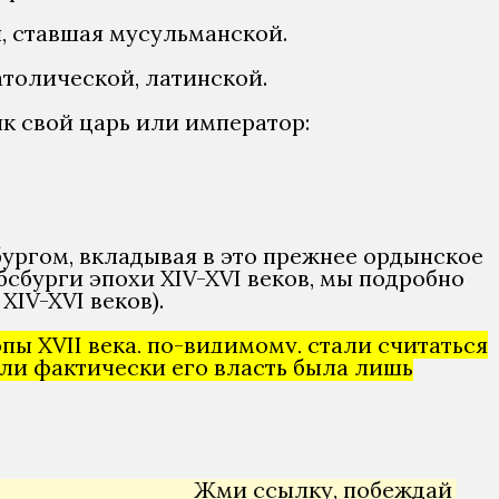
 ставшая мусульманской.
толической, латинской.
ник свой царь или император:
ургом, вкладывая в это прежнее ордынское
сбурги эпохи XIV-XVI веков, мы подробно
XIV-XVI веков).
ы XVII века, по-видимому, стали считаться
ли фактически его власть была лишь
Жми ссылку, побеждай →
Янд