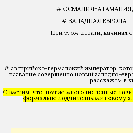
# ОСМАНИЯ=АТАМАНИЯ, на
# ЗАПАДНАЯ ЕВРОПА — ч
При этом, кстати, начиная с
# австрийско-германский император, кото
название совершенно новый западно-евро
расскажем в кн
Отметим, что другие многочисленные новые
формально подчиненными новому авс