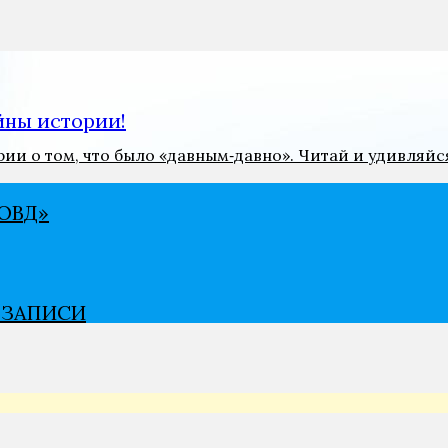
ны истории!
и о том, что было «давным‑давно». Читай и удивляйс
ВѢД»
В ЗАПИСИ