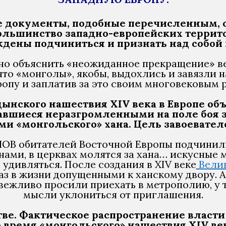
се документы, подобные перечисленным
 большинство западно-европейских терри
ждены подчиниться и признать над собой
нно объяснить «неожиданное прекращение» в
о «монголы», якобы, выдохлись и завязли на 
опу и заплатив за это своим многовековым р
нского нашествия XIV века в Европе об
вшиеся неразгромленными на поле боя з
ми «монгольского» хана. Цель завоевател
В обитателей Восточной Европы подчинили
ами, в церквах молятся за хана… искусные м
ь удивляться. После создания в XIV веке
Велик
раз в жизни допущенными к ханскому двору. А
вежливо просили приехать в метрополию, у то
мысли уклониться от приглашения.
ве. Фактическое распространение власт
о время «монгольского» нашествия XIV ве