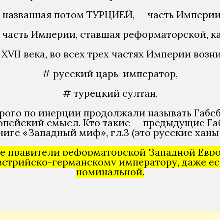
званная потом ТУРЦИЕЙ, — часть Империи,
асть Империи, ставшая реформаторской, ка
 XVII века, во всех трех частях Империи воз
# русский царь-император,
# турецкий султан,
рого по инерции продолжали называть Габсб
пейский смысл. Кто такие — предыдущие Габ
иге «Западный миф», гл.3 (это русские ханы 
 правители реформаторской Западной Европ
трийско-германскому императору, даже ес
номинальной.