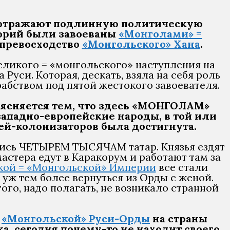
, отражают подлинную политическую
торий были завоеваны
«Монголами» =
 превосходство
«Монгольского» Хана
.
еликого = «монгольского» наступления на
Руси. Которая, дескать, взяла на себя роль
абством под пятой жестокого завоевателя.
ъясняется тем, что здесь «МОНГОЛАМ»
ападно-европейские народы, в той или
ей-колонизаторов была достигнута.
сь ЧЕТЫРЕМ ТЫСЯЧАМ татар. Князья ездят
астера едут в Каракорум и работают там за
ой = «Монгольской» Империи
все стали
 уж тем более вернуться из Орды с женой.
го, надо полагать, не возникало странной
и
«Монгольской» Руси-Орды
на страны
ка, сегодня почему-то не находит своего