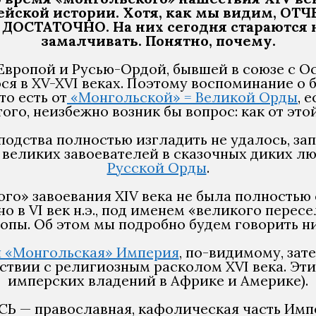
пейской истории. Хотя, как мы видим,
СТАТОЧНО. На них сегодня стараются не
замалчивать. Понятно, почему.
 Европой и Русью-Ордой, бывшей в союзе с 
ося в XV-XVI веках. Поэтому воспоминание о
то есть от
«Монгольской» = Великой Орды
, 
ого, неизбежно возник бы вопрос: как от это
подства полностью изгладить не удалось, за
великих завоевателей в сказочных диких лю
Русской Орды
.
го» завоевания XIV века не была полностью 
 в VI век н.э., под именем «великого перес
опы. Об этом мы подробно будем говорить н
 «Монгольская» Империя
, по-видимому, зате
ствии с религиозным расколом XVI века. Эти 
имперских владений в Африке и Америке).
СЬ — православная, кафолическая часть Имп