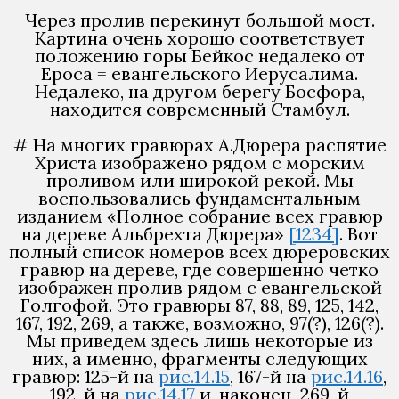
Через пролив перекинут большой мост.
Картина очень хорошо соответствует
положению горы Бейкос недалеко от
Ероса = евангельского Иерусалима.
Недалеко, на другом берегу Босфора,
находится современный Стамбул.
# На многих гравюрах А.Дюрера распятие
Христа изображено рядом с морским
проливом или широкой рекой. Мы
воспользовались фундаментальным
изданием «Полное собрание всех гравюр
на дереве Альбрехта Дюрера»
[1234]
. Вот
полный список номеров всех дюреровских
гравюр на дереве, где совершенно четко
изображен пролив рядом с евангельской
Голгофой. Это гравюры 87, 88, 89, 125, 142,
167, 192, 269, а также, возможно, 97(?), 126(?).
Мы приведем здесь лишь некоторые из
них, а именно, фрагменты следующих
гравюр: 125-й на
рис.14.15
, 167-й на
рис.14.16
,
192-й на
рис.14.17
и, наконец, 269-й