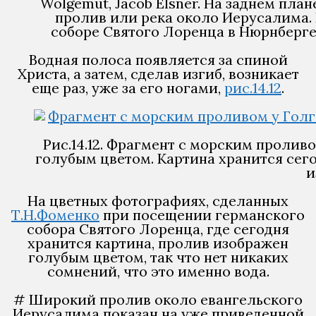
Wolgemut, Jacob Elsner. На заднем пл
пролив или река около Иерусалима. 
соборе Святого Лоренца в Нюрнберге. В
Водная полоса появляется за спиной
Христа, а затем, сделав изгиб, возникает
еще раз, уже за его ногами,
рис.14.12
.
Рис.14.12. Фрагмент с морским пролив
голубым цветом. Картина хранится сего
и
На цветных фотографиях, сделанных
Т.Н.Фоменко
при посещении германского
собора Святого Лоренца, где сегодня
хранится картина, пролив изображен
голубым цветом, так что нет никаких
сомнений, что это именно вода.
# Широкий пролив около евангельского
Иерусалима показан на уже приведенной