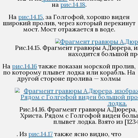
на
рис.14.18
.
На
рис.14.15
, за Голгофой, хорошо виден
широкий пролив, через который перекинут
мост. Мост отражается в воде.
Рис.14.15. Фрагмент гравюры А.Дюрера,
находится большой прол
На
рис.14.16
также показан морской пролив,
по которому плывет лодка или корабль. На
другой стороне пролива — холмы
Рис.14.16. Фрагмент гравюры А.Дюрер
Христа. Рядом с Голгофой виден боль
плывет лодка. Взято из [1234
. Из
рис.14.17
также ясно видно, что