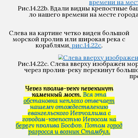
Рис.14.22b. Вдали видны крепостные 
ло нашего времени на месте города
Слева на картине четко виден большой
морской пролив или широкая река с
кораблями,
рис.14.22c
.
Рис.14.22c. Слева вверху изображен м
через пролив-реку перекинут большо
пр
Через пролив-реку перекинут
каменный мост.
Вся эта
обстановка неплохо отвечает
нашему отождествлению
евангельского Иерусалима с
городом-крепостью Иеросом на
берегу пролива Босфор. Потом город
разросся и возник Стамбул.