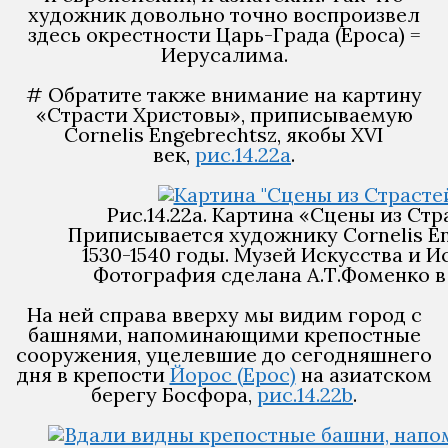
художник довольно точно воспроизвел
здесь окрестности Царь-Града (Ероса) =
Иерусалима.
# Обратите также внимание на картину
«Страсти Христовы», приписываемую
Cornelis Engebrechtsz, якобы XVI
век,
рис.14.22a
.
Рис.14.22a. Картина «Сцены из Стр
Приписывается художнику Cornelis En
1530-1540 годы. Музей Искусства и И
Фотография сделана А.Т.Фоменко в 
На ней справа вверху мы видим город с
башнями, напоминающими крепостные
сооружения, уцелевшие до сегодняшнего
дня в крепости
Йорос (Ерос)
на азиатском
берегу Босфора,
рис.14.22b
.