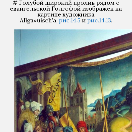
# Голубой широкий пролив рядом с
евангельской Голгофой изображен на
картине художника
Allga»uisch’а,
рис.14.5
и
рис.14.13
.