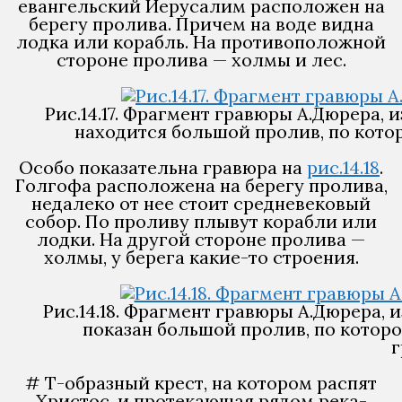
евангельский Иерусалим расположен на
берегу пролива. Причем на воде видна
лодка или корабль. На противоположной
стороне пролива — холмы и лес.
Рис.14.17. Фрагмент гравюры А.Дюрера,
находится большой пролив, по которо
Особо показательна гравюра на
рис.14.18
.
Голгофа расположена на берегу пролива,
недалеко от нее стоит средневековый
собор. По проливу плывут корабли или
лодки. На другой стороне пролива —
холмы, у берега какие-то строения.
Рис.14.18. Фрагмент гравюры А.Дюрера,
показан большой пролив, по котором
г
# Т-образный крест, на котором распят
Христос, и протекающая рядом река-