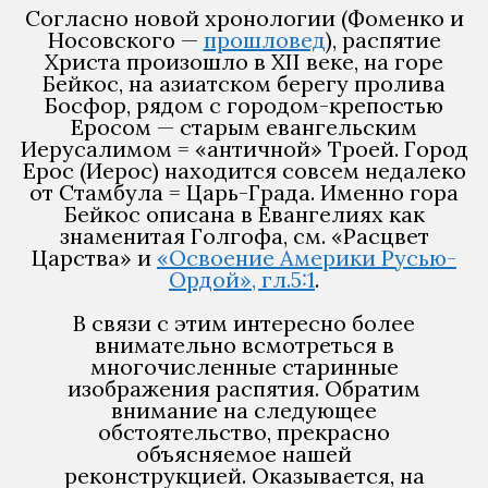
Согласно новой хронологии (Фоменко и
Носовского —
прошловед
), распятие
Христа произошло в XII веке, на горе
Бейкос, на азиатском берегу пролива
Босфор, рядом с городом-крепостью
Еросом — старым евангельским
Иерусалимом = «античной» Троей. Город
Ерос (Иерос) находится совсем недалеко
от Стамбула = Царь-Града. Именно гора
Бейкос описана в Евангелиях как
знаменитая Голгофа, см. «Расцвет
Царства» и
«Освоение Америки Русью-
Ордой», гл.5:1
.
В связи с этим интересно более
внимательно всмотреться в
многочисленные старинные
изображения распятия. Обратим
внимание на следующее
обстоятельство, прекрасно
объясняемое нашей
реконструкцией. Оказывается, на