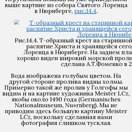
выше картине из собора Святого Лоренца
в Нюрнберге,
рис.14.4
.
Рис.14.4. Т-образный крест на старинн
распятие Христа и хранящейся сего
Лоренца в Нюрнберге. На заднем пла
хорошо виден широкий морской проли
сделана А.Т.Фоменко в 2
Вода изображена голубым цветом. На
другой стороне пролива видны холмы.
Примерно такой же пролив у Голгофы мы
видим и на картине художника Meister LCz,
якобы около 1490 года (Germanisches
Nationalmuseum, Nu»rnberg). Мы не
приводим здесь большую картину Meister
LCz, поскольку сделанная нами
фотография слишком тусклая.