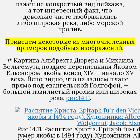
важен не конкретный вид пейзажа,
а тот интересный факт, что
довольно часто изображалась
либо широкая река, либо морской
пролив.
Приведем некоторые из многочисленных
примеров подобных изображений.
# Картина Альбрехта Дюрера и Михаила
Вольгемута, позднее переписанная Яковом
Ельснером, якобы конец XIV — начало XV
века. Ясно видно, что на заднем плане,
прямо под евангельской Голгофой, —
большой извилистый пролив или широкая
река,
рис.14.11
.
Рис.14.11. Распятие Христа. Epitaph fu»r 
(умер якобы в 1494 году). Художники: Al