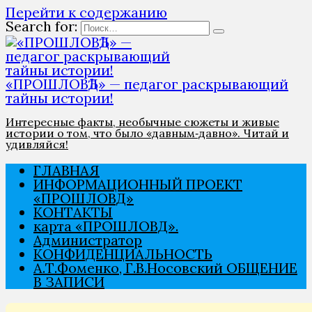
Перейти к содержанию
Search for:
«ПРОШЛОВѢД» — педагог раскрывающий
тайны истории!
Интересные факты, необычные сюжеты и живые
истории о том, что было «давным‑давно». Читай и
удивляйся!
ГЛАВНАЯ
ИНФОРМАЦИОННЫЙ ПРОЕКТ
«ПРОШЛОВѢД»
КОНТАКТЫ
карта «ПРОШЛОВѢД».
Администратор
КОНФИДЕНЦИАЛЬНОСТЬ
А.Т.Фоменко, Г.В.Носовский ОБЩЕНИЕ
В ЗАПИСИ