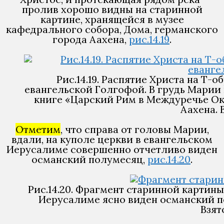
пролив хорошо видны на старинной
картине, хранящейся в музее
кафедрального собора, Дома, германского
города Аахена,
рис.14.19
.
Рис.14.19. Распятие Христа на Т-
евангельской Голгофой. В грудь Марии
книге «Царский Рим в Междуречье Оки
Аахена. В
Отметим
, что справа от головы Марии,
вдали, на куполе церкви в евангельском
Иерусалиме совершенно отчетливо виден
османский полумесяц,
рис.14.20
.
Рис.14.20. Фрагмент старинной картины
Иерусалиме ясно виден османский п
Взято