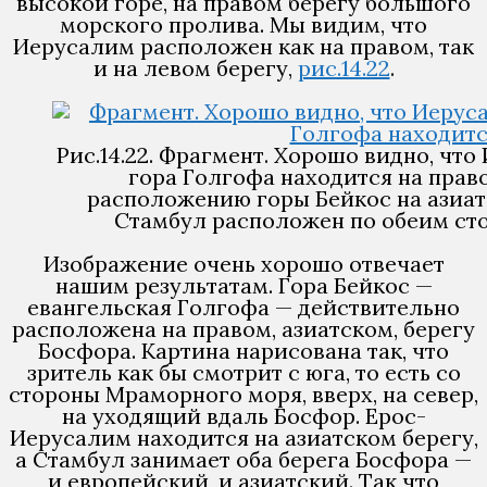
высокой горе, на правом берегу большого
морского пролива. Мы видим, что
Иерусалим расположен как на правом, так
и на левом берегу,
рис.14.22
.
Рис.14.22. Фрагмент. Хорошо видно, чт
гора Голгофа находится на право
расположению горы Бейкос на азиат
Стамбул расположен по обеим сторо
Изображение очень хорошо отвечает
нашим результатам. Гора Бейкос —
евангельская Голгофа — действительно
расположена на правом, азиатском, берегу
Босфора. Картина нарисована так, что
зритель как бы смотрит с юга, то есть со
стороны Мраморного моря, вверх, на север,
на уходящий вдаль Босфор. Ерос-
Иерусалим находится на азиатском берегу,
а Стамбул занимает оба берега Босфора —
и европейский, и азиатский. Так что