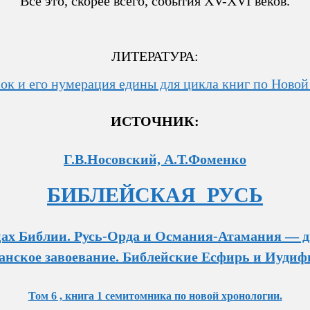
Все это, скорее всего, события XV-XVI веков.
ЛИТЕРАТУРА:
ок и его нумерация едины для цикла книг по Новой
ИСТОЧНИК:
Г.В.Носовский, А.Т.Фоменко
БИБЛЕЙС
КАЯ РУСЬ
цах Библии. Русь-Орда и Османия-Атамания — д
анское завоевание. Библейские Есфирь
и Иудифь
Том 6 , книга 1 семитомника по новой хронологии.