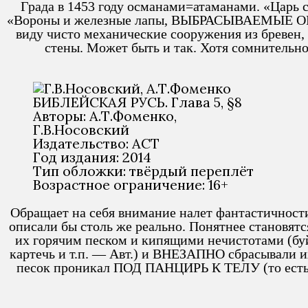
Града в 1453 году османами=атаманами. «Ца
«Вороны и железные лапы, ВЫБРАСЫВАЕМЫЕ ОРУДИ
виду чисто механические сооружения из бревен, 
стены. Может быть и так. Хотя сомнительно
Авторы: А.Т.Фоменко,
Г.В.Носовский
Издательство: АСТ
Год издания: 2014
Тип обложки: твёрдый переплёт
Возрастное ограничение: 16+
Обращает на себя внимание налет фантастичности
описали бы столь же реально. Понятнее становят
их горячим песком и кипящими нечистотами (буй
картечь и т.п. — Авт.) и ВНЕЗАПНО сбрасыва
песок проникал ПОД ПАНЦИРЬ К ТЕЛУ (то ест