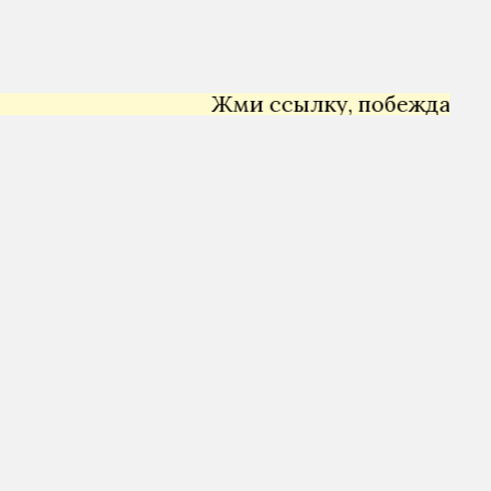
Жми ссылку, побеждай →
Ян