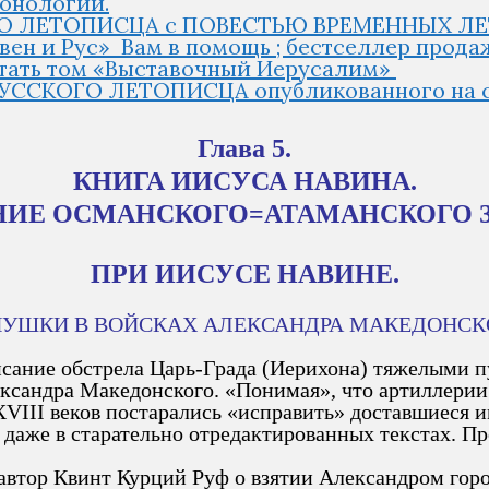
ронологии.
ОГО ЛЕТОПИСЦА с ПОВЕСТЬЮ ВРЕМЕННЫХ ЛЕ
овен и Рус» Вам в помощь ; бестселлер прода
читать том «Выставочный Иерусалим»
УССКОГО ЛЕТОПИСЦА опубликованного на сайт
Глава 5.
КНИГА ИИСУСА НАВИНА.
ИЕ ОСМАНСКОГО=АТАМАНСКОГО 
ПРИ ИИСУСЕ НАВИНЕ.
 ПУШКИ В ВОЙСКАХ АЛЕКСАНДРА МАКЕДОНСК
исание обстрела Царь-Града (Иерихона) тяжелыми 
ександра Македонского. «Понимая», что артиллери
VIII веков постарались «исправить» доставшиеся и
сь даже в старательно отредактированных текстах. 
втор Квинт Курций Руф о взятии Александром города