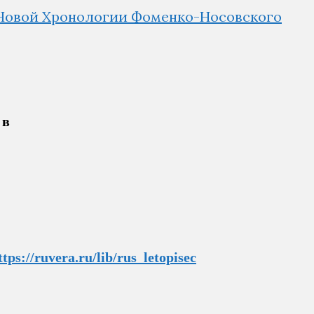
 в
ttps://ruvera.ru/lib/rus_letopisec