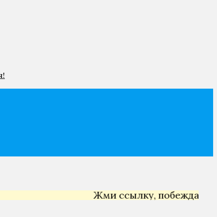
я!
Жми ссылку, побеждай →
Ян