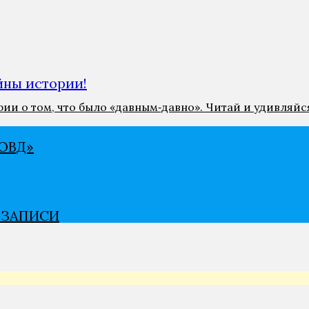
ны истории!
и о том, что было «давным‑давно». Читай и удивляйс
ВѢД»
В ЗАПИСИ