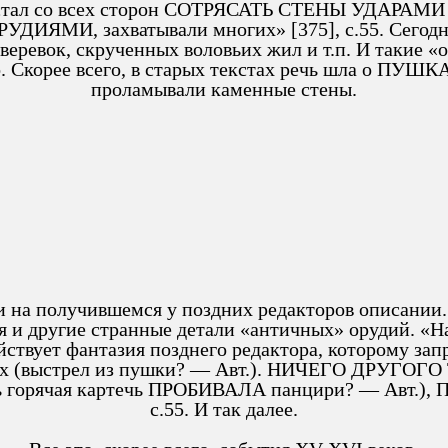
рь стал со всех сторон СОТРЯСАТЬ СТЕНЫ УДАРАМИ
ЯМИ, захватывали многих» [375], с.55. Сегодня н
веревок, скрученных воловьих жил и т.п. И такие «
. Скорее всего, в старых текстах речь шла о ПУШК
проламывали каменные стены.
 на получившемся у поздних редакторов описании.
ся и другие странные детали «античных» орудий. «
ствует фантазия позднего редактора, которому запр
ли их (выстрел из пушки? — Авт.). НИЧЕГО ДРУ
ь горячая картечь ПРОБИВАЛА панцири? — Авт.
с.55. И так далее.