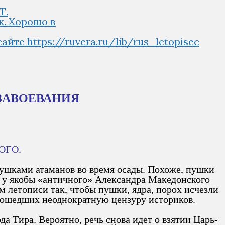
Т.
ж. Хорошо в
е https://ruvera.ru/lib/rus_letopisec
ЗАВОЕВАНИЯ
ОГО.
пушками атаманов во время осады. Похоже, пушки
и у якобы «античного» Александра Македонского
м летописи так, чтобы пушки, ядра, порох исчезли
Прошедших неоднократную цензуру историков.
 Тира. Вероятно, речь снова идет о взятии Царь-