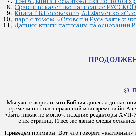
Том 6 , книга 1 семитомника по новой х
Сравните качество написание РУССК
Книга Г.В.Носовского, А.Т.Фоменко «Сл
паре с томом «Словен и Рус» взять и 
Данные книги написаны на основании Р
ПРОДОЛЖЕН
§8.
Мы уже говорили, что Библия донесла до нас оп
гремели на полях сражений и во время войн Ал
«быть никак не могло», поздние редакторы XVII-X
с их страниц. И все же явные следы остали
Приведем примеры. Вот что говорит «античный» а