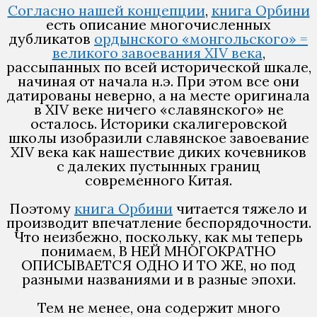
Согласно нашей концепции
,
книга Орбини
есть описание многочисленных
дубликатов
ордынского «монгольского» =
великого завоевания XIV века
,
рассыпанных по всей исторической шкале,
начиная от начала н.э. При этом все они
датированы неверно, а на месте оригинала
в XIV веке ничего «славянского» не
осталось. Историки скалигеровской
школы изобразили славянское завоевание
XIV века как нашествие диких кочевников
с далеких пустынных границ
современного Китая.
Поэтому
книга Орбини
читается тяжело и
производит впечатление беспорядочности.
Что неизбежно, поскольку, как мы теперь
понимаем, В НЕЙ МНОГОКРАТНО
ОПИСЫВАЕТСЯ ОДНО И ТО ЖЕ, но под
разными названиями и в разные эпохи.
Тем не менее, она содержит много