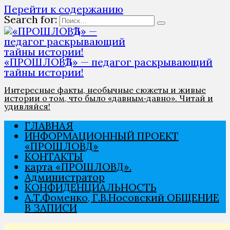
Перейти к содержанию
Search for:
«ПРОШЛОВѢД» — педагог раскрывающий
тайны истории!
Интересные факты, необычные сюжеты и живые
истории о том, что было «давным‑давно». Читай и
удивляйся!
ГЛАВНАЯ
ИНФОРМАЦИОННЫЙ ПРОЕКТ
«ПРОШЛОВѢД»
КОНТАКТЫ
карта «ПРОШЛОВѢД».
Администратор
КОНФИДЕНЦИАЛЬНОСТЬ
А.Т.Фоменко, Г.В.Носовский ОБЩЕНИЕ
В ЗАПИСИ