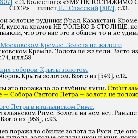
807],
с.11. Более того: «УМУ НЕПОСТИЖИМ
СССР» — пишет
И.Г.Спасский
[807],
с.13.
ои золотые рудники (Урал, Казахстан). Кроме
ЫШИ, купола храмов НЕ ТОЛЬКО В СТОЛИЦЕ, н
выкли, что это нас это в общем-то и не удив
сковском Кремле. Золота не жалели. Взято из 
с.74, илл.58.
боров. Крыты золотом. Взято из [549], с.12.
пы это поражало до глубины души.
Сто’ит за
 — Собора Святого Петра — золота не положил
 итальянском Риме. Золота на нем нет. Раньше
Взято из [958], с.93.
ев поражало обилие золота на Руси, где оно
ые купола, золотые оклады икон и книг, пок