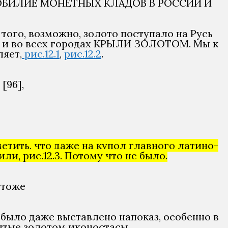
О ОБИЛИЕ МОНЕТНЫХ КЛАДОВ В РОССИИ И
 того, возможно, золото поступало на Русь
о и во всех городах КРЫЛИ ЗОЛОТОМ. Мы к
ляет,
рис.12.1
,
рис.12.2
.
[96],
метить, что даже на купол главного латино-
и, рис.12.3. Потому что не было.
 тоже
 было даже выставлено напоказ, особенно в
рытые золотом иконостасы…