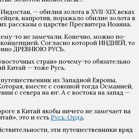
ндостан, — обилия золота в XVII-XIX веках
пейцев, напротив, поражало обилие золота в
их рассказы о царстве Пресвитера Иоанна.
очему-то не замечали. Конечно, можно по-
 концепцией. Согласно которой ИНДИЕЙ, то
менно ДРЕВНЮЮ РУСЬ.
 «восточных стран» почему-то обязательно
й Китай — тоже Русь.
й путешественник из Западной Европы,
Которая, вместе с союзной тогда Османией,
и с севера на юг. А с востока на запад —
дороге в Китай якобы ничего не замечает на
тай», это и есть
Русь-Орда
.
йствительности, эти путешественники вряд