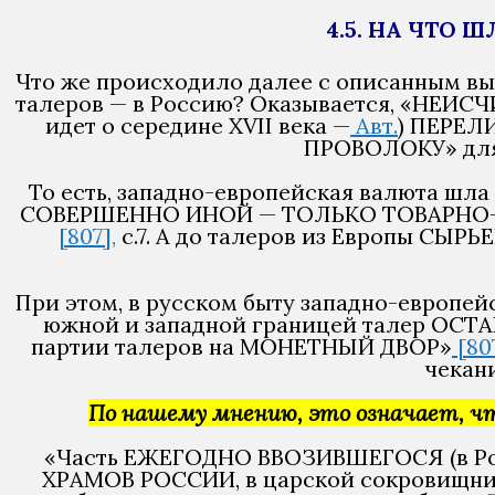
4.5. НА ЧТО 
Что же происходило далее с описанным выш
талеров — в Россию? Оказывается, «НЕ
идет о середине XVII века —
Авт.
) ПЕРЕ
ПРОВОЛОКУ» для 
То есть, западно-европейская валюта шл
СОВЕРШЕННО ИНОЙ — ТОЛЬКО ТОВАРНО-С
[807],
с.7. А до талеров из Европы СЫР
При этом, в русском быту западно-европе
южной и западной границей талер О
партии талеров на МОНЕТНЫЙ ДВОР»
[807
чекан
По нашему мнению, это означает, что
«Часть ЕЖЕГОДНО ВВОЗИВШЕГОСЯ (в Р
ХРАМОВ РОССИИ, в царской сокровищни