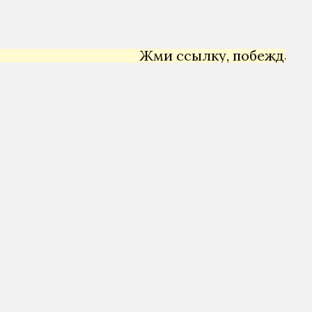
Жми ссылку, побеждай →
Я