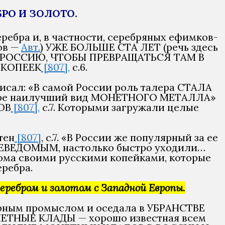
БРО И ЗОЛОТО.
ребра и, в частности, серебряных ефимков-
ов —
Авт.
) УЖЕ БОЛЬШЕ СТА ЛЕТ (речь здесь
 РОССИЮ, ЧТОБЫ ПРЕВРАЩАТЬСЯ ТАМ В
Х КОПЕЕК
[807],
с.6.
исал: «В самой России роль талера СТАЛА
ре наилучший вид МОНЕТНОГО МЕТАЛЛА»
ОВ
[807],
с.7. Которыми загружали целые
тен
[807]
, с.7. «В России же популярный за ее
ВЕДОМЫМ, настолько быстро уходили…
 дома своими русскими копейками, которые
ребра.
еребром и золотом с Западной Европы.
ирным промыслом и оседала в УБРАНСТВЕ
НЕТНЫЕ КЛАДЫ — хорошо известная всем