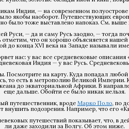
икам Индии, — на современном полуострове И
е было якобы наоборот. Путешествующих евро
оно было тоже выставлено напоказ. См. выше 
ей Руси, — да и саму Русь заодно, — тогда п
ь отметим, что он хорошо объясняется нашей
ой до конца XVI века на Западе называли и
рвет нас: у вас все средневековые описания
дневековая Индия — у вас Русь. Средневековы
ы. Посмотрите на карту. Куда попадал любо
ь, то есть в метрополию Великой Империи. 
еана до экваториальной Африки. В направлени
еще дальше. Обойти ее было никак нельзя.
ный путешественник, вроде
Марко Поло
, по 
т внушить подозрения. Например, что его «Ки
евековых путешествий показывает, что, в де
ли даже заходили за Волгу. Об этом ниже.