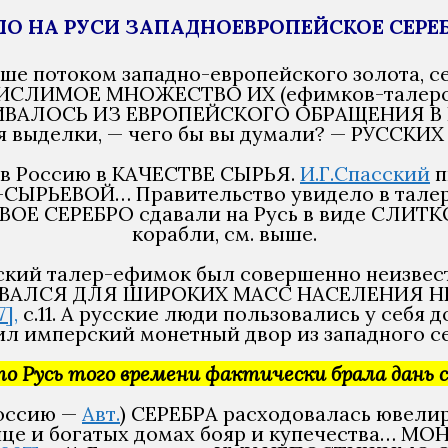
ШЛО НА РУСИ ЗАПАДНОЕВРОПЕЙСКОЕ СЕРЕ
е потоком западно-европейского золота, се
ИСЧИСЛИМОЕ МНОЖЕСТВО ИХ (ефимков-талер
ЛИВАЛОСЬ ИЗ ЕВРОПЕЙСКОГО ОБРАЩЕНИЯ В
выделки, — чего бы вы думали? — РУССКИ
а в Россию в КАЧЕСТВЕ СЫРЬЯ.
И.Г.Спасский
п
ЫРЬЕВОЙ… Правительство увидело в тале
ЬЕВОЕ СЕРЕБРО сдавали на Русь в виде СЛИТК
корабли, см. выше.
йский талер-ефимок был совершенно неизвес
СТАВАЛСЯ ДЛЯ ШИРОКИХ МАСС НАСЕЛЕНИЯ НЕ
],
с.11. А русские люди пользовались у себя
ил имперский монетный двор из западного се
 Русь того времени фактически брала дань с
оссию —
Авт.
) СЕРЕБРА расходовалась ювел
це и богатых домах бояр и купечества… МО