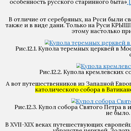
особенность русского старинного быта»
[
В отличие от серебряных, на Руси были св
также и в виде дани. Только на Руси КР
этому настолько при
Рис.12.1. Купола теремных церквей в Мо
Рис.12.2. Купола кремлевских со
А вот путешественников из Западной Евро
католического собора в Ватикане
Рис.12.3. Купол собора Святого Петра в
не было. 
В XVII-XIX веках путешествующих европейц
убранстве церквей. Золот