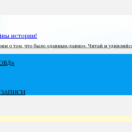
ны истории!
и о том, что было «давным‑давно». Читай и удивляйс
ВѢД»
В ЗАПИСИ