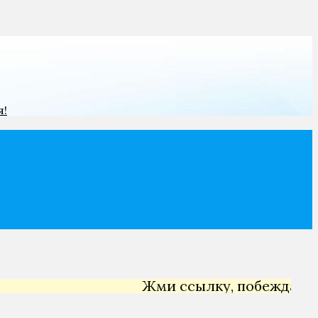
я!
Жми ссылку, побеждай →
Я