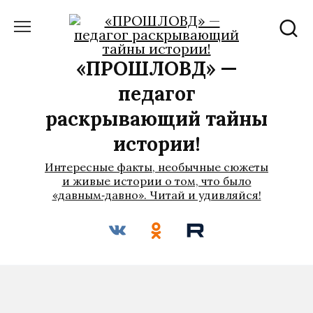
Перейти
к
содержанию
«ПРОШЛОВѢД» —
педагог
раскрывающий тайны
истории!
Интересные факты, необычные сюжеты
и живые истории о том, что было
«давным‑давно». Читай и удивляйся!