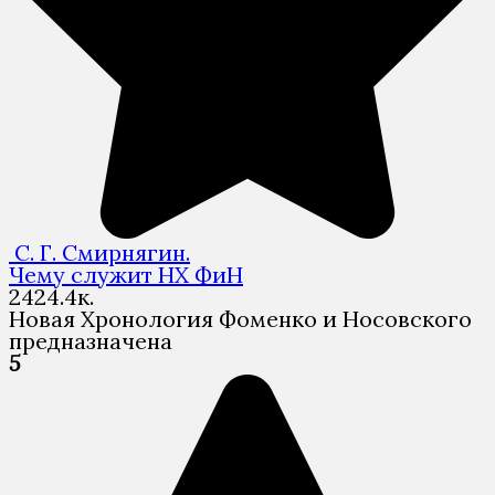
С. Г. Смирнягин.
Чему служит НХ ФиН
24
24.4к.
Новая Хронология Фоменко и Носовского
предназначена
5