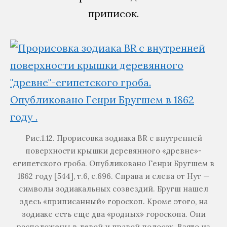
приписок.
Рис.1.12. Прорисовка зодиака BR с внутренней
поверхности крышки деревянного «древне»-
египетского гроба. Опубликовано Генри Бругшем в
1862 году [544], т.6, с.696. Справа и слева от Нут —
символы зодиакальных созвездий. Бругш нашел
здесь «приписанный» гороскоп. Кроме этого, на
зодиаке есть еще два «родных» гороскопа. Они
расположены в левой и правой полосах. Взято из