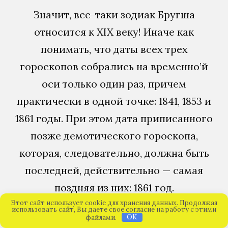
Значит, все-таки зодиак Бругша
относится к XIX веку! Иначе как
понимать, что даты всех трех
гороскопов собрались на временно’й
оси только один раз, причем
практически в одной точке: 1841, 1853 и
1861 годы. При этом дата приписанного
позже демотического гороскопа,
которая, следовательно, должна быть
последней, действительно — самая
поздняя из них: 1861 год.
Этот сайт использует cookie для хранения данных. Продолжая
использовать сайт, Вы даете свое согласие на работу с этими
файлами.
OK
Возможных решений у каждого из трех