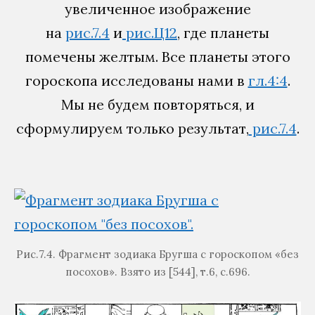
увеличенное изображение
на
рис.7.4
и
рис.Ц12
, где планеты
помечены желтым. Все планеты этого
гороскопа исследованы нами в
гл.4:4
.
Мы не будем повторяться, и
сформулируем только результат,
рис.7.4
.
Рис.7.4. Фрагмент зодиака Бругша с гороскопом «без
посохов». Взято из [544], т.6, с.696.