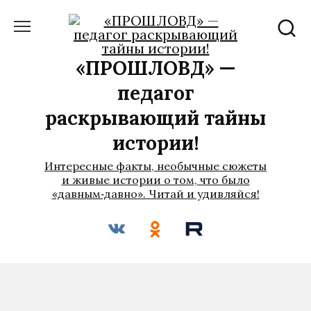
Перейти
к
содержанию
«ПРОШЛОВѢД» —
педагог
раскрывающий тайны
истории!
Интересные факты, необычные сюжеты
и живые истории о том, что было
«давным‑давно». Читай и удивляйся!