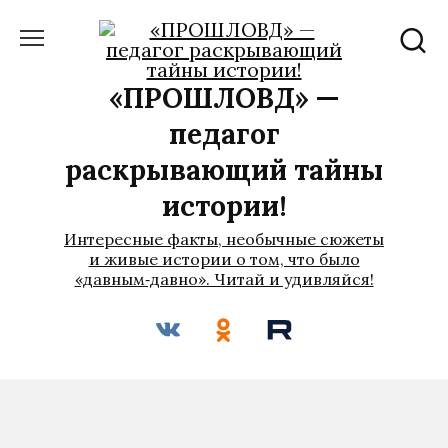
Перейти
к
содержанию
«ПРОШЛОВѢД» —
педагог
раскрывающий тайны
истории!
Интересные факты, необычные сюжеты
и живые истории о том, что было
«давным‑давно». Читай и удивляйся!