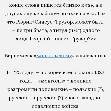
конце слова пишется близко к «s», а в
других случаях более похоже на «c». Так
что Рюрик+Синеус+Трувор, может быть,
— не три брата, а титул (имя) одного
лица: Георгий Чингис Трувор?>>
Вернемся к «
монгольскому
» завоеванию.
В 1223 году, — а скорее всего, около 1323
года, — «монголы» = великие
разгромили половецкие = польские (?),
русские = прусские (?) и юго-западно-
славянские войска.