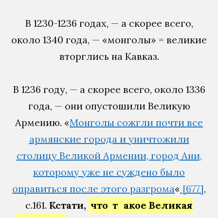
В 1230-1236 годах, — а скорее всего,
около 1340 года, — «монголы» = великие
вторглись на Кавказ.
В 1236 году, — а скорее всего, около 1336
года, — они опустошили Великую
Армению. «
Монголы сожгли почти все
армянские города и уничтожили
столицу Великой Армении, город Ани,
которому уже не суждено было
оправиться после этого разгрома
«
[677]
,
с.161.
Кстати,
что
т
акое Великая