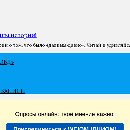
ны истории!
и о том, что было «давным‑давно». Читай и удивляйс
ВѢД»
В ЗАПИСИ
Опросы онлайн: твоё мнение важно!
Присоединиться к WCIOM (ВЦИОМ)