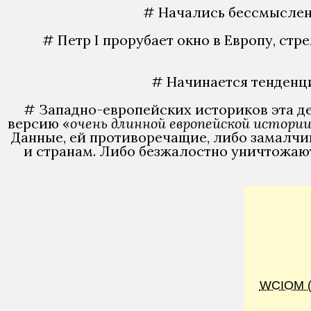
# Начались бессмысленн
# Петр I прорубает окно в Европу, ст
# Начинается тенденц
# Западно-европейских историков эта де
версию «
очень длинной европейской истори
Данные, ей противоречащие, либо замалчи
и странам. Либо безжалостно уничтожают
WCIOM 