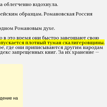
а облегченно вздохнула.
опейским образцам. Романовская Россия
одном Романовым духе.
о в это время они быстро завершают свою
пускается плотный туман скалигеровщины.
ое, где они приписываются другим народам
декс запрещенных книг. За их хранение —
дение на