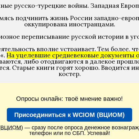
ые русско-турецкие войны. Западная Европ
ремясь подчинить жизнь России западно-евр
оккупирована иностранцами.
иозное переписывание русской истории в уг
ятельность вполне устраивает. Тем более, чт
и
«.
На уцелевшие средневековые документы о
ваются, либо отодвигаются в далекое прошл
ся. Старые книги горят хорошо. Вводится ин
костер.
Опросы онлайн: твоё мнение важно!
Присоединиться к WCIOM (ВЦИОМ)
(ВЦИОМ)
— сразу после опроса денежное вознаграж
телефон или по СБП. Успевай!