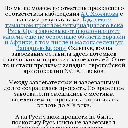
Но мы не можем не отметить прекрасного
соответствия наблюдения
А.С.Хомякова
с
нашими результатами.
В далеком
туманном прошлом четырнадцатого века
Русь-Орда завоевывает и колонизирует
многие еще не освоенные области Евразии
и Африки, в том числе и малонаселенную
Западную Европу.
Схлынув, волна
завоевания оставила здесь потомков
славянских и тюркских завоевателей. Они-
то и стали предками западно-европейской
аристократии XVI-XIII веков.
Между завоевателями и завоеванными
долго сохранялась пропасть. Со временем
завоеватели смешались с местным
населением, но пропасть сохранялась
вплоть до XIX века.
А на Руси такой пропасти не было,
поскольку Русь никто не завоевывал.
Сословие же русских холопов, —