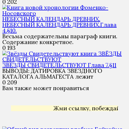
0
202
НЕБЕСНЫЙ КАЛЕНДАРЬ ДРЕВНИХ.
НЕБЕСНЫЙ КАЛЕНДАРЬ ДРЕВНИХ.Глава
4.§10.
Весьма содержательны параграф книги.
Содержание конкретное.
0
193
ЗВЁЗДЫ
СВИДЕТЕЛЬСТВУЮТ
ЗВЕЗДЫ СВИДЕТЕЛЬСТВУЮТ Глава 7.§11
ВЫВОДЫ: ДАТИРОВКА ЗВЕЗДНОГО
КАТАЛОГА АЛЬМАГЕСТА лежит
0
209
Вам также может понравиться
Жми ссылку, побеждай →
Янде