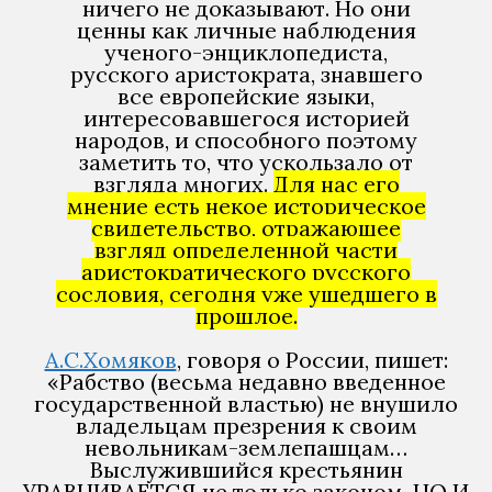
ничего не доказывают. Но они
ценны как личные наблюдения
ученого-энциклопедиста,
русского аристократа, знавшего
все европейские языки,
интересовавшегося историей
народов, и способного поэтому
заметить то, что ускользало от
взгляда многих.
Для нас его
мнение есть некое историческое
свидетельство, отражающее
взгляд определенной части
аристократического русского
сословия, сегодня уже ушедшего в
прошлое.
А.С.Хомяков
, говоря о России, пишет:
«Рабство (весьма недавно введенное
государственной властью) не внушило
владельцам презрения к своим
невольникам-землепашцам…
Выслужившийся крестьянин
УРАВНИВАЕТСЯ не только законом, НО И