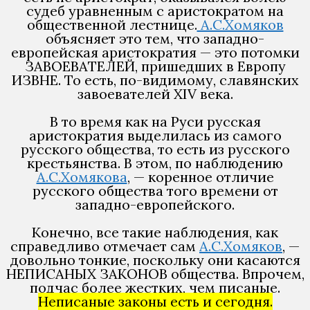
судеб уравненным с аристократом на
общественной лестнице.
А.С.Хомяков
объясняет это тем, что западно-
европейская аристократия — это потомки
ЗАВОЕВАТЕЛЕЙ, пришедших в Европу
ИЗВНЕ. То есть, по-видимому, славянских
завоевателей XIV века.
В то время как на Руси русская
аристократия выделилась из самого
русского общества, то есть из русского
крестьянства. В этом, по наблюдению
А.С.Хомякова
, — коренное отличие
русского общества того времени от
западно-европейского.
Конечно, все такие наблюдения, как
справедливо отмечает сам
А.С.Хомяков
, —
довольно тонкие, поскольку они касаются
НЕПИСАНЫХ ЗАКОНОВ общества. Впрочем,
подчас более жестких, чем писаные.
Неписаные законы есть и сегодня.