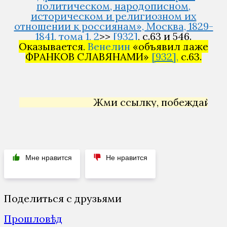
политическом, народописном,
историческом и религиозном их
отношении к россиянам», Москва, 1829-
1841, тома 1, 2
>>
[932]
, с.63 и 546.
Оказывается,
Венелин
«объявил даже
ФРАНКОВ СЛАВЯНАМИ»
[932],
с.63.
Жми ссылку, побеждай →
Янде
Мне нравится
Не нравится
Поделиться с друзьями
Прошловѣд