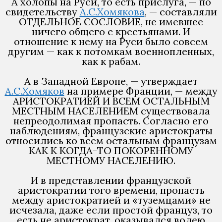
А холопы на Руси, то есть прислуга, — по
свидетельству
А.С.Хомякова
, — составляли
ОТДЕЛЬНОЕ СОСЛОВИЕ, не имевшее
ничего общего с крестьянами. И
отношение к нему на Руси было совсем
другим — как к потомкам военнопленных,
как к рабам.
А в Западной Европе, — утверждает
А.С.Хомяков
на примере Франции, — между
АРИСТОКРАТИЕЙ И ВСЕМ ОСТАЛЬНЫМ
МЕСТНЫМ НАСЕЛЕНИЕМ существовала
непреодолимая пропасть. Согласно его
наблюдениям, французские аристократы
относились ко всем остальным французам
КАК К КОГДА-ТО ПОКОРЕННОМУ
МЕСТНОМУ НАСЕЛЕНИЮ.
И в представлении французской
аристократии того времени, пропасть
между аристократией и «туземцами» не
исчезала, даже если простой француз, то
есть не аристократ, оказывался волею