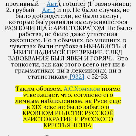
противный —
Авт.
), roturier (1. разночинец;
2. грубый —
Авт.
) и пр. Не было случая, не
было добродетели, не было заслуг,
которые бы уравняли выслужившегося
РАЗНОЧИНЦА с АРИСТОКРАТОМ. Не было
рабства, не было даже угнетения
законного. Но в обычаях, во мнениях, в
чувствах были глубокая НЕНАВИСТЬ И
НЕИЗГЛАДИМОЕ ПРЕЗРЕНИЕ. СЛЕД
ЗАВОЕВАНИЯ БЫЛ ЯВЕН И ГОРЯЧ… Это
тонкости, так как этого всего нет ни в
грамматиках, ни в лексиконах, ни в
статистиках»
[932],
с.52-53.
Таким образом,
А.С.Хомяков
прямо
утверждает, что, согласно его
личным наблюдениям, на Руси еще
в XIX веке не было забыто о
КРОВНОМ РОДСТВЕ РУССКОЙ
АРИСТОКРАТИИ И РУССКОГО
КРЕСТЬЯНСТВА.