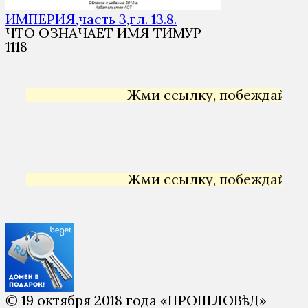
ИМПЕРИЯ,часть 3,гл. 13.8.
ЧТО ОЗНАЧАЕТ ИМЯ ТИМУР
1
118
Жми ссылку, побеждай →
Янде
Жми ссылку, побеждай →
Янде
© 19 октября 2018 года «ПРОШЛОВѣД»