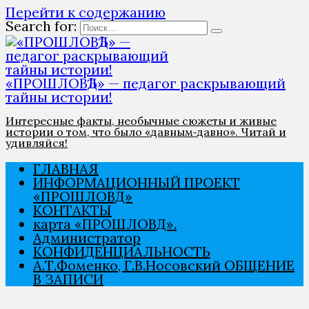
Перейти к содержанию
Search for:
«ПРОШЛОВѢД» — педагог раскрывающий
тайны истории!
Интересные факты, необычные сюжеты и живые
истории о том, что было «давным‑давно». Читай и
удивляйся!
ГЛАВНАЯ
ИНФОРМАЦИОННЫЙ ПРОЕКТ
«ПРОШЛОВѢД»
КОНТАКТЫ
карта «ПРОШЛОВѢД».
Администратор
КОНФИДЕНЦИАЛЬНОСТЬ
А.Т.Фоменко, Г.В.Носовский ОБЩЕНИЕ
В ЗАПИСИ