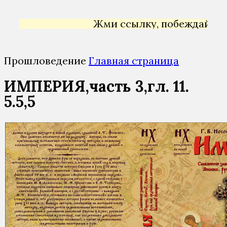
Жми ссылку, побеждай →
Янде
Прошловедение
Главная страница
ИМПЕРИЯ,часть 3,гл. 11.
5.5,5