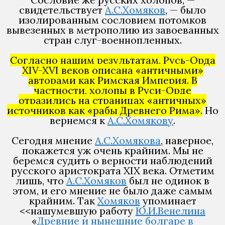
свидетельствует
А.С.Хомяков
, — было
изолированным сословием потомков
вывезенных в метрополию из завоеванных
стран слуг-военнопленных.
Согласно нашим результатам, Русь-Орда
XIV-XVI веков описана «античными»
авторами как Римская Империя. В
частности, холопы в Руси-Орде
отразились на страницах «античных»
источников как «рабы Древнего Рима».
Но
вернемся к
А.С.Хомякову
.
Сегодня мнение
А.С.Хомякова
, наверное,
покажется уж очень крайним. Мы не
беремся судить о верности наблюдений
русского аристократа XIX века. Отметим
лишь, что
А.С.Хомяков
был не одинок в
этом, и его мнение не было даже самым
крайним. Так
Хомяков
упоминает
<<нашумевшую работу
Ю.И.Венелина
«
Древние и нынешние болгаре в