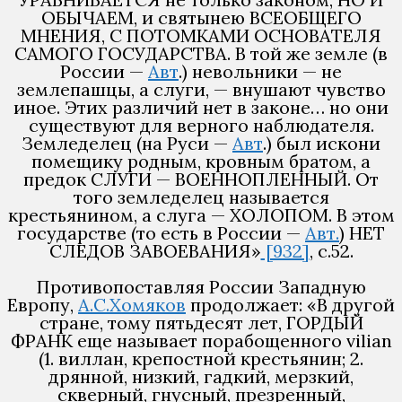
ОБЫЧАЕМ, и святынею ВСЕОБЩЕГО
МНЕНИЯ, С ПОТОМКАМИ ОСНОВАТЕЛЯ
САМОГО ГОСУДАРСТВА. В той же земле (в
России —
Авт
.) невольники — не
землепашцы, а слуги, — внушают чувство
иное. Этих различий нет в законе… но они
существуют для верного наблюдателя.
Земледелец (на Руси —
Авт
.) был искони
помещику родным, кровным братом, а
предок СЛУГИ — ВОЕННОПЛЕННЫЙ. От
того земледелец называется
крестьянином, а слуга — ХОЛОПОМ. В этом
государстве (то есть в России —
Авт.
) НЕТ
СЛЕДОВ ЗАВОЕВАНИЯ»
[932]
, с.52.
Противопоставляя России Западную
Европу,
А.С.Хомяков
продолжает: «В другой
стране, тому пятьдесят лет, ГОРДЫЙ
ФРАНК еще называет порабощенного vilian
(1. виллан, крепостной крестьянин; 2.
дрянной, низкий, гадкий, мерзкий,
скверный, гнусный, презренный,