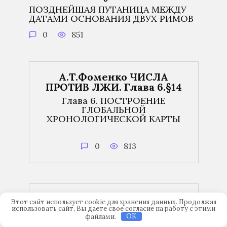
ПОЗДНЕЙШАЯ ПУТАНИЦА МЕЖДУ
ДАТАМИ ОСНОВАНИЯ ДВУХ РИМОВ
0
851
А.Т.Фоменко ЧИСЛА
ПРОТИВ ЛЖИ. Глава 6.§14
Глава 6. ПОСТРОЕНИЕ
ГЛОБАЛЬНОЙ
ХРОНОЛОГИЧЕСКОЙ КАРТЫ
0
813
А.Т.Фоменко ЧИСЛА
Этот сайт использует cookie для хранения данных. Продолжая
ПРОТИВ ЛЖИ. Глава 6.§11
использовать сайт, Вы даете свое согласие на работу с этими
файлами.
OK
Глава 6. ПОСТРОЕНИЕ