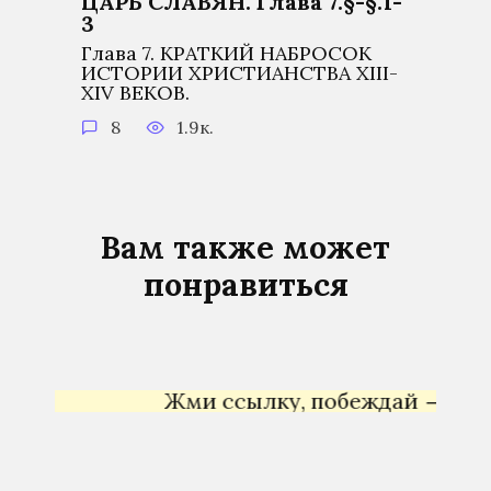
ЦАРЬ СЛАВЯН. Глава 7.§-§.1-
3
Глава 7. КРАТКИЙ НАБРОСОК
ИСТОРИИ ХРИСТИАНСТВА XIII-
XIV ВЕКОВ.
8
1.9к.
Вам также может
понравиться
Жми ссылку, побеждай →
Яндекс