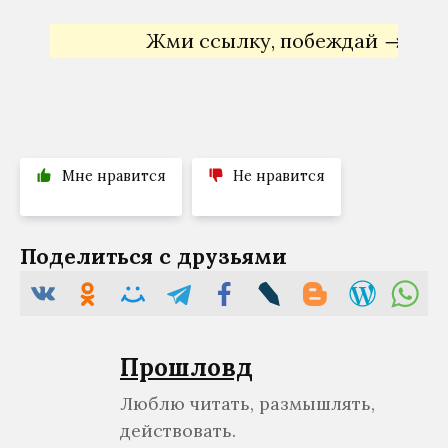
Жми ссылку, побеждай →
Яндекс 
Мне нравится
Не нравится
Поделиться с друзьями
Прошловѣд
Люблю читать, размышлять,
действовать.