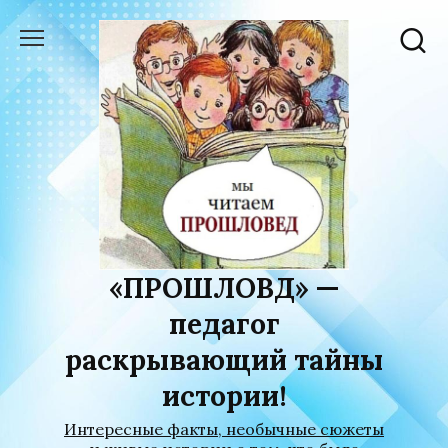
Перейти
к
содержанию
«ПРОШЛОВѢД» —
педагог
раскрывающий тайны
истории!
Интересные факты, необычные сюжеты