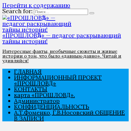
Перейти к содержанию
Search for:
«ПРОШЛОВѢД» — педагог раскрывающий
тайны истории!
Интересные факты, необычные сюжеты и живые
истории о том, что было «давным‑давно». Читай и
удивляйся!
ГЛАВНАЯ
ИНФОРМАЦИОННЫЙ ПРОЕКТ
«ПРОШЛОВѢД»
КОНТАКТЫ
карта «ПРОШЛОВѢД».
Администратор
КОНФИДЕНЦИАЛЬНОСТЬ
А.Т.Фоменко, Г.В.Носовский ОБЩЕНИЕ
В ЗАПИСИ