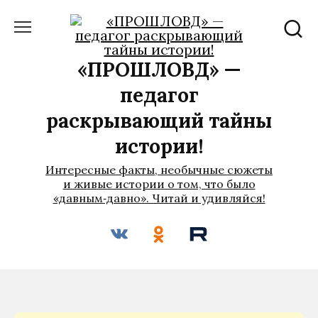
Перейти
к
содержанию
«ПРОШЛОВѢД» —
педагог
раскрывающий тайны
истории!
Интересные факты, необычные сюжеты
и живые истории о том, что было
«давным‑давно». Читай и удивляйся!